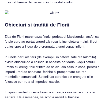
ocroti familia de necazuri in tot restul anului.
Obiceiuri si traditii de Florii
Ziua de Florii marcheaza finalul perioadei Martisorului, astfel ca
fetele care au purtat snurul alb-rosu la incheietura mainii, il pot
da jos spre a-l lega de o crenguta a unui copac inflorit.
In unele parti ale tarii (de exemplu in cateva sate din Ialomita)
exista obiceiul de a colinda in aceasta perioada. Copiii satului
umbla cu crengutele sfintite de salcie, din casa in casa, pentru a
imparti urari de sanatate, fericire si prosperitate tuturor
membrilor comunitatii. Satenii fac coronite din crengute si le
folosesc pentru a-si impodobi casele.
In ajunul sarbatorii este bine ca intreaga casa sa fie curata si
aerisita. De asemenea, se scot la aerisit si hainele.