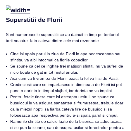
Superstitii de Florii
Sunt numeroasele superstitii ce au dainuit in timp pe teritoriul
tarii noastre. Iata cateva dintre cele mai rezonante:
Cine isi apala parul in ziua de Florii in apa nedescantata sau
sfintita, va albi intocmai ca florile copacilor.
Se spune ca cel ce inghite trei matisori sfintiti, nu va suferi de
nicio boala de gat in tot restul anului.
Asa cum va fi vremea de Florii, exact la fel va fi si de Pasti.
Credinciosii care se impartasesc in dimineata de Florii isi pot
pune o dorinta in timpul slujbei, iar dorinta se va implini.
Pentru fetele tinere care isi asteapta ursitul, se spune ca
busuiocul le va asigura sanatatea si frumusetea, trebuie doar
ca la miezul noptii sa fiarba cateva fire de busuioc si sa
foloseasca apa respectiva pentru a-si spala parul si chipul.
Ramurile sfintite de salcie luate de la biserica se aduc acasa
si se pun la icoane, sau deasupra usilor si ferestrelor pentru a