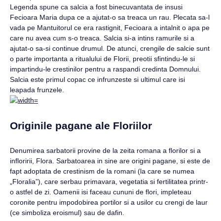
Legenda spune ca salcia a fost binecuvantata de insusi
Fecioara Maria dupa ce a ajutat-o sa treaca un rau. Plecata sa-l
vada pe Mantuitorul ce era rastignit, Fecioara a intalnit o apa pe
care nu avea cum s-o treaca. Salcia si-a intins ramurile si a
ajutat-o sa-si continue drumul. De atunci, crengile de salcie sunt
o parte importanta a ritualului de Florii, preotii sfintindu-le si
impartindu-le crestinilor pentru a raspandi credinta Domnului.
Salcia este primul copac ce infrunzeste si ultimul care isi
leapada frunzele.
Originile pagane ale Floriilor
Denumirea sarbatorii provine de la zeita romana a florilor si a
infloririi, Flora. Sarbatoarea in sine are origini pagane, si este de
fapt adoptata de crestinism de la romani (la care se numea
„Floralia”), care serbau primavara, vegetatia si fertilitatea printr-
o astfel de zi. Oamenii isi faceau cununi de flori, impleteau
coronite pentru impodobirea portilor si a usilor cu crengi de laur
(ce simboliza eroismul) sau de dafin.