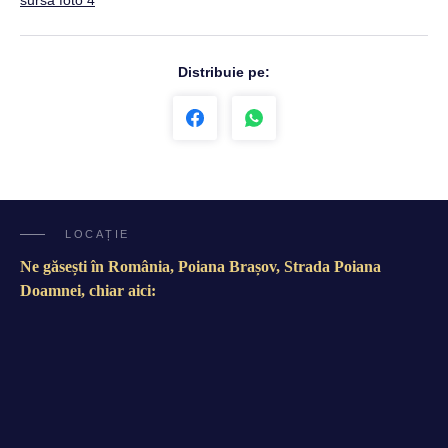
sursa foto 4
Distribuie pe:
LOCAȚIE
Ne găsești în România, Poiana Brașov, Strada Poiana
Doamnei, chiar aici: