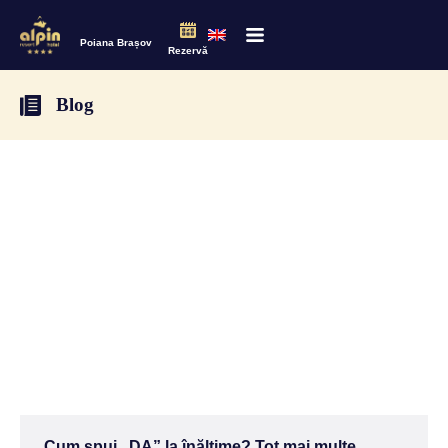
Poiana Brașov
Rezervă
Blog
Cum spui „DA” la înălțime? Tot mai multe