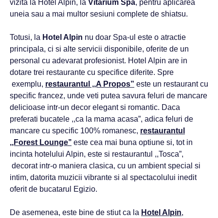
vizita la Hotel Alpin, la
Vitarium Spa
, pentru aplicarea
uneia sau a mai multor sesiuni complete de shiatsu.
Totusi, la
Hotel Alpin
nu doar Spa-ul este o atractie
principala, ci si alte servicii disponibile, oferite de un
personal cu adevarat profesionist. Hotel Alpin are in
dotare trei restaurante cu specifice diferite. Spre
exemplu,
restaurantul ,,A Propos”
este un restaurant cu
specific francez, unde veti putea savura feluri de mancare
delicioase intr-un decor elegant si romantic. Daca
preferati bucatele ,,ca la mama acasa”, adica feluri de
mancare cu specific 100% romanesc,
restaurantul
,,Forest Lounge’’
este cea mai buna optiune si, tot in
incinta hotelului Alpin, este si restaurantul ,,Tosca”,
decorat intr-o maniera clasica, cu un ambient special si
intim, datorita muzicii vibrante si al spectacolului inedit
oferit de bucatarul Egizio.
De asemenea, este bine de stiut ca la
Hotel Alpin
,