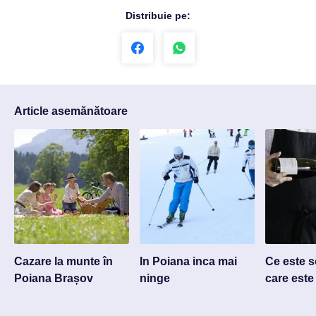
Distribuie pe:
Article asemănătoare
Cazare la munte în
In Poiana inca mai
Ce este s
Poiana Brașov
ninge
care este 