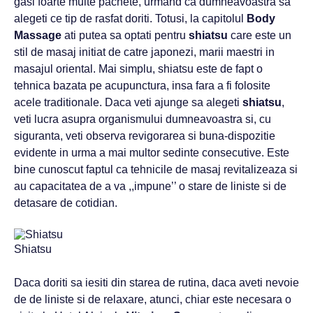
gasi foarte multe pachete, urmand ca dumneavoastra sa
alegeti ce tip de rasfat doriti. Totusi, la capitolul
Body
Massage
ati putea sa optati pentru
shiatsu
care este un
stil de masaj initiat de catre japonezi, marii maestri in
masajul oriental. Mai simplu, shiatsu este de fapt o
tehnica bazata pe acupunctura, insa fara a fi folosite
acele traditionale. Daca veti ajunge sa alegeti
shiatsu
,
veti lucra asupra organismului dumneavoastra si, cu
siguranta, veti observa revigorarea si buna-dispozitie
evidente in urma a mai multor sedinte consecutive. Este
bine cunoscut faptul ca tehnicile de masaj revitalizeaza si
au capacitatea de a va ,,impune’’ o stare de liniste si de
detasare de cotidian.
Shiatsu
Daca doriti sa iesiti din starea de rutina, daca aveti nevoie
de de liniste si de relaxare, atunci, chiar este necesara o