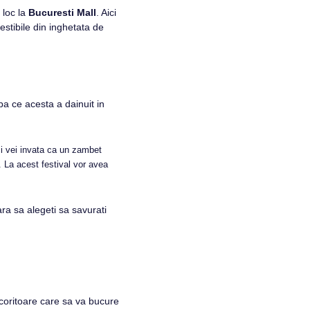
 loc la
Bucuresti Mall
. Aici
estibile din inghetata de
a ce acesta a dainuit in
ci vei invata ca un zambet
. La acest festival vor avea
ara sa alegeti sa savurati
acoritoare care sa va bucure