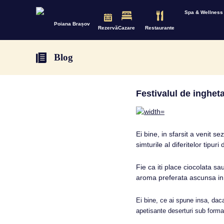
Spa & Wellness
Poiana Brașov
Rezervă
Cazare
Restaurante
Blog
Festivalul de inghet
Ei bine, in sfarsit a venit s
simturile al diferitelor tipuri
Fie ca iti place ciocolata sa
aroma preferata ascunsa in 
Ei bine, ce ai spune insa, daca
apetisante deserturi sub forma