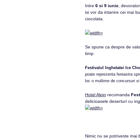
Intre
6 si 9 iunie
, devorator
isi vor da intanire cei mai b
ciocolata.
Se spune ca despre de valoa
timp.
Festivalul Inghetatei Ice C
poate reprezenta fereastra spr
loc o multime de concursuri si 
Hotel Alpin
recomanda
Fest
delicioasele deserturi cu ing
Nimic nu se potriveste mai b