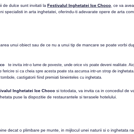
ii de dulce sunt invitati la
Festivalul Inghetatei Ice Choco
, ce va avea
uni specialisti in arta inghetatei, oferindu-ti adevarate opere de arta com
rea unui obiect sau de ce nu a unui tip de mancare se poate vorbi dup
hoco
te invita intr-o lume de poveste, unde orice vis poate deveni realitate. Ai
e fericire si ca cheia spre acesta poate sta ascunsa intr-un strop de inghetata
tombole, castigatorii fiind premiati bineinteles cu inghetata.
ivalul Inghetatei Ice Choco
si totodata, va invita ca in concediul de v
hetata puse la dispozitie de restaurantele si terasele hotelului.
ine decat o plimbare pe munte, in mijlocul unei naturii si o inghetata r