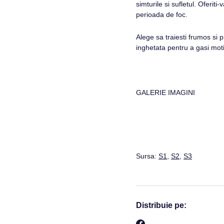
simturile si sufletul. Oferit
perioada de foc.
Alege sa traiesti frumos si 
inghetata pentru a gasi moti
GALERIE IMAGINI
Sursa:
S1
,
S2
,
S3
Distribuie pe: