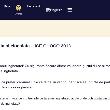
Kids
Evenimente
Oferte
ata si ciocolata – ICE CHOCO 2013
ezonul inghetatei! Cu siguranta fiecare dintre voi adora gustul dulce si ra
 de inghetata.
u ca preferi caramelul, fie ca te dai in vant dupa frisca sau fructe de pad
delicioasa inghetata.
 te-as invita pentru trei zile pe taramul inghetatei, acolo unde poti gusta din 
 de inghetata?