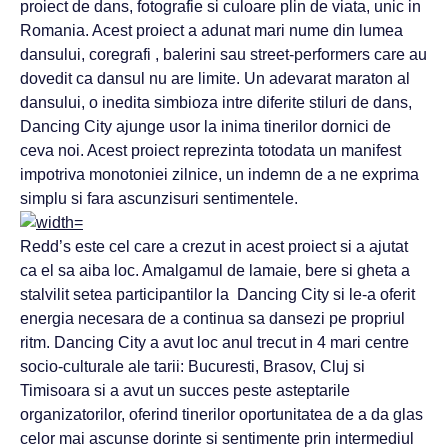
proiect de dans, fotografie si culoare plin de viata, unic in
Romania. Acest proiect a adunat mari nume din lumea
dansului, coregrafi , balerini sau street-performers care au
dovedit ca dansul nu are limite. Un adevarat maraton al
dansului, o inedita simbioza intre diferite stiluri de dans,
Dancing City ajunge usor la inima tinerilor dornici de
ceva noi. Acest proiect reprezinta totodata un manifest
impotriva monotoniei zilnice, un indemn de a ne exprima
simplu si fara ascunzisuri sentimentele.
Redd’s este cel care a crezut in acest proiect si a ajutat
ca el sa aiba loc. Amalgamul de lamaie, bere si gheta a
stalvilit setea participantilor la Dancing City si le-a oferit
energia necesara de a continua sa dansezi pe propriul
ritm. Dancing City a avut loc anul trecut in 4 mari centre
socio-culturale ale tarii: Bucuresti, Brasov, Cluj si
Timisoara si a avut un succes peste asteptarile
organizatorilor, oferind tinerilor oportunitatea de a da glas
celor mai ascunse dorinte si sentimente prin intermediul