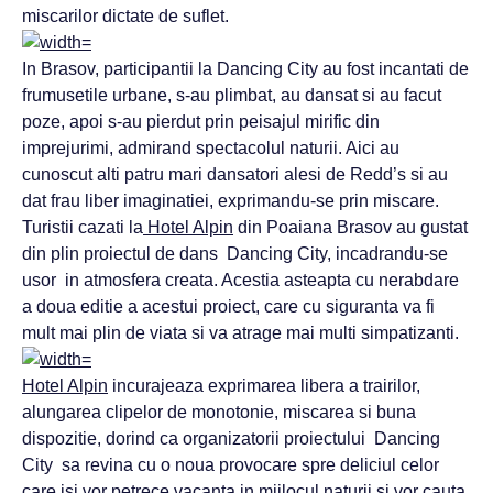
miscarilor dictate de suflet.
In Brasov, participantii la Dancing City au fost incantati de
frumusetile urbane, s-au plimbat, au dansat si au facut
poze, apoi s-au pierdut prin peisajul mirific din
imprejurimi, admirand spectacolul naturii. Aici au
cunoscut alti patru mari dansatori alesi de Redd’s si au
dat frau liber imaginatiei, exprimandu-se prin miscare.
Turistii cazati la
Hotel Alpin
din Poaiana Brasov au gustat
din plin proiectul de dans Dancing City, incadrandu-se
usor in atmosfera creata. Acestia asteapta cu nerabdare
a doua editie a acestui proiect, care cu siguranta va fi
mult mai plin de viata si va atrage mai multi simpatizanti.
Hotel Alpin
incurajeaza exprimarea libera a trairilor,
alungarea clipelor de monotonie, miscarea si buna
dispozitie, dorind ca organizatorii proiectului Dancing
City sa revina cu o noua provocare spre deliciul celor
care isi vor petrece vacanta in mijlocul naturii si vor cauta