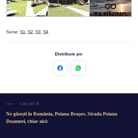
Surse:
S1
,
S2
,
S3
,
S4
Distribuie pe:
LOCAȚIE
Ne găsești în România, Poiana Brașov, Strada Poiana
Doamnei, chiar aici: