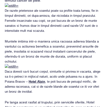
temutul cancer de piele.
De razele prietenose ale soarelui poate sa profite toata lumea, fie in
timpul diminetii, ori dupa-amieza, dar niciodata in timpul pranzului.
Femeile insarcinate sau copii, se pot bucura de un bronz de munte
sanatos si frumos doar in timpul diminetii cand razele UV sunt de o
intensitate mult mai scazuta.
Muntele imbina intr-o maniera unica racoasa adierea blanda a
vantului cu actiunea benefica a soarelui, prevenind arsurile de
piele, insolatia si scazand riscul instalarii cancerului de piele,
oferindu-ti un bronz de munte de durata, uniform si placut
ochiului.
Daca doresti sa-ti bucuri corpul, simturile si privirea in vacanta, alege
sa ti-o petreci in mijlocul naturii, acolo unde poluarea nu a ajuns. In
Poiana Brasov –
Hotel Alpin
, te poti bucura de peisajul mirific, de
adierea racoroasa, cat si de razele blande ale soarelui ce iti vor oferi
un bronz de invidiat.
Pe langa acest rasfat al trupului, prin serviciile oferite, Hotel