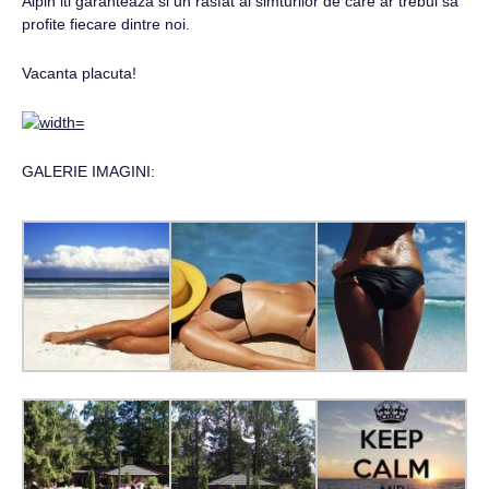
Alpin iti garanteaza si un rasfat al simturilor de care ar trebui sa
profite fiecare dintre noi.
Vacanta placuta!
GALERIE IMAGINI: