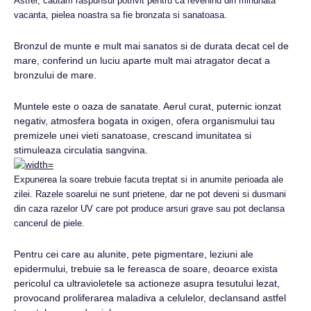
Astfel, cautam raspunsul potrivit pentru ca revenind din minunata
vacanta, pielea noastra sa fie bronzata si sanatoasa.
Bronzul de munte e mult mai sanatos si de durata decat cel de
mare, conferind un luciu aparte mult mai atragator decat a
bronzului de mare.
Muntele este o oaza de sanatate. Aerul curat, puternic ionzat
negativ, atmosfera bogata in oxigen, ofera organismului tau
premizele unei vieti sanatoase, crescand imunitatea si
stimuleaza circulatia sangvina.
Expunerea la soare trebuie facuta treptat si in anumite perioada ale
zilei. Razele soarelui ne sunt prietene, dar ne pot deveni si dusmani
din caza razelor UV care pot produce arsuri grave sau pot declansa
cancerul de piele.
Pentru cei care au alunite, pete pigmentare, leziuni ale
epidermului, trebuie sa le fereasca de soare, deoarce exista
pericolul ca ultravioletele sa actioneze asupra tesutului lezat,
provocand proliferarea maladiva a celulelor, declansand astfel