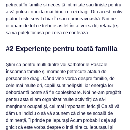
petrecut în familie și necesită intimitate sau liniște pentru
a vă putea conecta mai bine cu cei dragi. Din acest motiv,
platoul este servit chiar în sau dumneavoastră. Noi ne
ocupam de tot ce trebuie astfel încat voi sa fiți relaxați și
să vă puteți focusa pe ceea ce conteaza.
#2 Experiențe pentru toată familia
Știm că pentru mulți dintre voi sărbătorile Pascale
înseamnă familie și momente petrecute alături de
persoanele dragi. Când vine vorba despre familie, de
cele mai multe ori, copiii sunt nelipsiți, iar energia lor
debordantă poate să fie copleșitoare. Noi ne-am pregătit
pentru asta și am organizat multe activități ca să-i
menținem ocupați și, cel mai important, fericiți! Ca să vă
dăm un indiciu o să vă spunem că cine se scoală de
dimineață, îl prinde pe iepuraș! Acum probabil deja ați
ghicit că este vorba despre o întâlnire cu iepurașul și