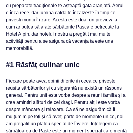
cu preparate tradiționale te așteaptă gata aranjată. Aerul
e înca rece, dar lumina caldă te încălzește în timp ce
privesți munții în zare. Acesta este doar un preview la
cum ar putea să arate sărbătorile Pascale petrecute la
Hotel Alpin, dar hotelul nostru a pregătit mai multe
activități pentru a se asigura că vacanța ta este una
memorabiliă.
#1 Răsfăț culinar unic
Fiecare poate avea opinii diferite în ceea ce privește
reușita sărbătorilor și cu siguranță nu există un răspuns
general. Pentru unii este vorba despre a reuni familia și a
crea amintiri alături de cei dragi. Pentru alții este vorba
despre mâncare și relaxare. Ca să ne asigurăm că îi
mulțumim pe toți și că aveți parte de momente unice, noi
am pregătit un platou special de Înviere. Înțelegem că
sărbătoarea de Paște este un moment special care merită