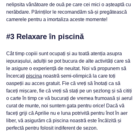
nelipsita vânătoare de ouă pe care cei mici o așteaptă cu
nerăbdare. Părinților le recomandăm să-și pregătească
camerele pentru a imortaliza aceste momente!
#3 Relaxare în piscină
Cât timp copiii sunt ocupați și au toată atenția asupra
iepurașului, adulții se pot bucura de alte activități care să
le asigure o experiență de neuitat. Noi vă propunem să
încercați
piscina
noastră semi-olimpică la care toți
oaspeții au acces gratuit. Fie că vreți să înotați ca să
faceți mișcare, fie că vreți să stați pe un șezlong și să citiți
o carte în timp ce vă bucurați de vremea frumoasă și aerul
curat de munte, noi suntem gata pentru orice! Dacă vă
faceți griji că Aprilie nu e luna potrivită pentru înot în aer
liber, vă asigurăm că piscina noastră este încălzită și
perfectă pentru folosit indiferent de sezon.