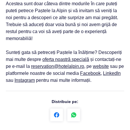
Acestea sunt doar câteva dintre modurile în care puteți
puteti petrece Paștele la Alpin și vă invitam să veniți la
noi pentru a descoperi ce alte surprize am mai pregătit.
Trebuie să aduceți doar voia bună și noi avem grijă de
restul pentru ca voi să aveți parte de o experiență
memorabiliă!
Sunteți gata să petreceți Paștele la înălțime? Descoperiți
mai multe despre
oferta noastră specială
și contactați-ne
pe e-mail la
reservation@hotelalpin.ro
, pe
website
sau pe
platformele noastre de social media
Facebook
,
LinkedIn
sau
Instagram
pentru mai multe informații.
Distribuie pe: