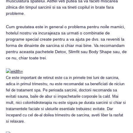
musculatura spatelui. Astfel veti putea sa va faceti miscarea
zilnica din timpul sarcinii si sa va tineti copilul in brate fara
probleme.
Cum greutatea este in general o problema pentru noile mamici,
hotelul nostru va incurajeaza sa urmati o combinatie de
programe special create pentru a va ajuta pe dvs. sa reveniti la
forma de dinainte de sarcina si chiar mai bine. Va recomandam
pentru aceasta pachetele Detox, Slimfit sau Body Shape sau, de
ce nu, chiar toate trei.
Ce este important de retinut este ca in primele trei luni de sarcina,
adica in primul trimestru, nu este recomandat sa beneficiati de niciun
fel de tratament spa. Pe perioada sarcinii, doctorii recomanda sa
evitati sauna, baile de abur si impachetarile corporale la cald. Mai
mult, nici colonhidroterapia nu este sigura pe durata sarcinii si chiar si
tratamentele faciale si uleiurile esentiale trebuiesc evitate. Dar
incepand cu cel de-al doilea trimestru de sarcina, aveti liber la rasfat
si relaxare.