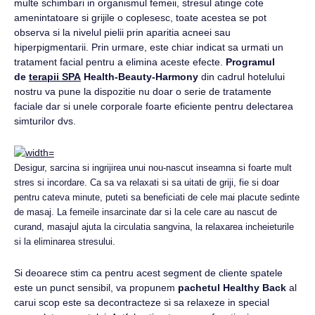
multe schimbari in organismul femeii, stresul atinge cote
amenintatoare si grijile o coplesesc, toate acestea se pot
observa si la nivelul pielii prin aparitia acneei sau
hiperpigmentarii. Prin urmare, este chiar indicat sa urmati un
tratament facial pentru a elimina aceste efecte.
Programul
de
terapii SPA
Health-Beauty-Harmony
din cadrul hotelului
nostru va pune la dispozitie nu doar o serie de tratamente
faciale dar si unele corporale foarte eficiente pentru delectarea
simturilor dvs.
Desigur, sarcina si ingrijirea unui nou-nascut inseamna si foarte mult
stres si incordare. Ca sa va relaxati si sa uitati de griji, fie si doar
pentru cateva minute, puteti sa beneficiati de cele mai placute sedinte
de masaj. La femeile insarcinate dar si la cele care au nascut de
curand, masajul ajuta la circulatia sangvina, la relaxarea incheieturile
si la eliminarea stresului.
Si deoarece stim ca pentru acest segment de cliente spatele
este un punct sensibil, va propunem
pachetul Healthy Back
al
carui scop este sa decontracteze si sa relaxeze in special