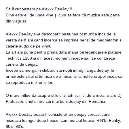
Să îl cunoaştem pe Alexxx DeeJay!!!
Cine este el, de unde vine şi cum se face că muzica este parte
din viaţa sa.
Alexxx DeeJay si-a descoperit pasiunea pt muzica inca de la
varsta de 8 ani cand incerca sa imprime benzi de magnetofon si
casete audio de pe vinyl.
La 14 ani pune pentru prima data mana pe legendarele platane
Technics 1200 si din acest moment incepe sa i se contureze
cariera de deejay.
Incepe sa merga in cluburi, sta nopti intregi langa deejay, le
urmareste stilul si tehnica de a mixa, isi ia notite si apoi incearca
sa reproduca mix-urile lor.
O mare influenta asupra stilului si tehnicii lui de a mixa, o are Dj
Professor, unul dintre cei mai buni deejay din Romania.
Alexxx DeeJay poate fi considerat un deejay versatil care
mixeaza lounge, deep house, commercial house, R’N’B, Funky,
80’s, 90’s.