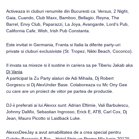
Activeaza in cluburi renumite din Bucuresti ca: Versus, 2 Night,
Gaia, Cuando, Club Maxx, Bamboo, Bellagio, Reyna, The
Barrel, Envy Club, Paparazzi, La Joya, Avangarde, Lord’s Pub,
California Cafe, Wish, Irish Pub Constanta.
Este invitat in Germania, Franta si Italia la diferite party-uri
private si cluburi exclusiviste (St. Tropez, Nikki Beach, Cocorico).
Il invata sa mixeze si il sustine in cariera sa pe Tiberiu Jakab aka
Dj Vania
.
A participat la Zu Party alaturi de Adi Mihaila, Dj Robert
Gorgescu si Dj AlexUnder Base. Colaboreaza cu Mc Ony Gee
cu care are un proiect de viitor pe partea de productie.
DJ-ii preferati ai lui Alexxx sunt: Adrian Eftimie, Vali Barbulescu,
Johnny DaMix, Sebastian Ingrosso, Erick E, ATB, Carl Cox, Dj
Jean, Mauro Picotto si Laidback Luke.
AlexxxDeeJay a avut amabilitatea de a crea special pentru
Gatsby Basserie & Bar –
Hotel Alpin
un
Promo Mix Iunie 2012
!!