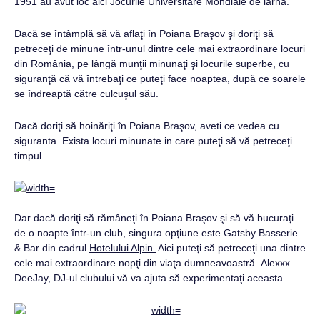
1951 au avut loc aici Jocurile Universitare Mondiale de iarnă.
Dacă se întâmplă să vă aflaţi în Poiana Braşov şi doriţi să
petreceţi de minune într-unul dintre cele mai extraordinare locuri
din România, pe lângă munţii minunaţi şi locurile superbe, cu
siguranţă că vă întrebaţi ce puteţi face noaptea, după ce soarele
se îndreaptă către culcuşul său.
Dacă doriţi să hoinăriţi în Poiana Braşov, aveti ce vedea cu
siguranta. Exista locuri minunate in care puteţi să vă petreceţi
timpul.
Dar dacă doriţi să rămâneţi în Poiana Braşov şi să vă bucuraţi
de o noapte într-un club, singura opţiune este Gatsby Basserie
& Bar din cadrul
Hotelului Alpin.
Aici puteţi să petreceţi una dintre
cele mai extraordinare nopţi din viaţa dumneavoastră. Alexxx
DeeJay, DJ-ul clubului vă va ajuta să experimentaţi aceasta.