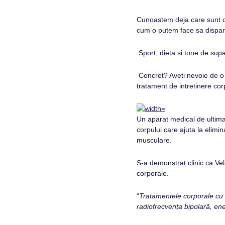
Cunoastem deja care sunt ca
cum o putem face sa dispar
Sport, dieta si tone de supa
Concret? Aveti nevoie de o 
tratament de intretinere cor
Un aparat medical de ultima 
corpului care ajuta la elimin
musculare.
S-a demonstrat clinic ca Vel
corporale.
“
Tratamentele corporale cu V
radiofrecvența bipolară, en