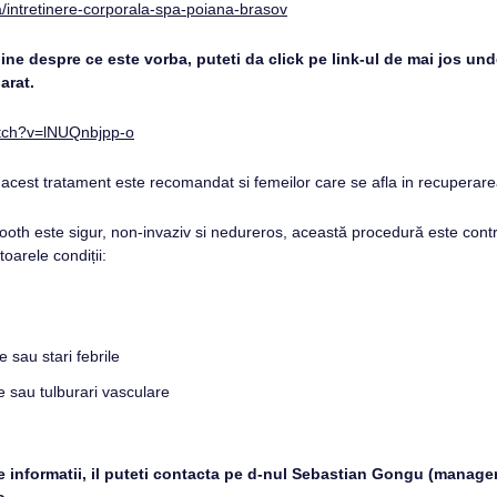
a/intretinere-corporala-spa-poiana-brasov
bine despre ce este vorba, puteti da click pe link-ul de mai jos und
arat.
atch?v=lNUQnbjpp-o
 acest tratament este recomandat si femeilor care se afla in recuperar
oth este sigur, non-invaziv si nedureros, această procedură este cont
oarele condiții:
ute sau stari febrile
 sau tulburari vasculare
e informatii, il puteti contacta pe d-nul Sebastian Gongu (manager