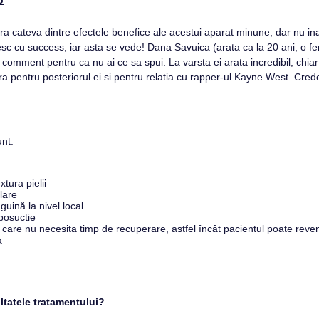
o
a cateva dintre efectele benefice ale acestui aparat minune, dar nu i
osesc cu success, iar asta se vede! Dana Savuica (arata ca la 20 ani, o
comment pentru ca nu ai ce sa spui. La varsta ei arata incredibil, chiar
 pentru posteriorul ei si pentru relatia cu rapper-ul Kayne West. Credet
unt:
xtura pielii
lare
guină la nivel local
iposuctie
care nu necesita timp de recuperare, astfel încât pacientul poate reveni
a
ltatele tratamentului?