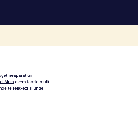
alogat neaparat un
el Alpin
avem foarte multi
unde te relaxezi si unde