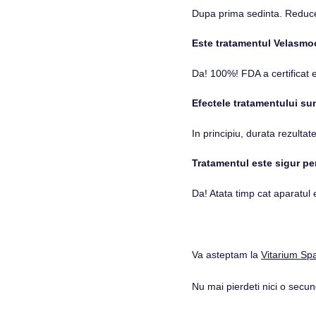
Dupa prima sedinta. Reducer
Este tratamentul Velasmo
Da! 100%! FDA a certificat e
Efectele tratamentului su
In principiu, durata rezulta
Tratamentul este sigur pen
Da! Atata timp cat aparatul e
Va asteptam la
Vitarium Spa
Nu mai pierdeti nici o secu