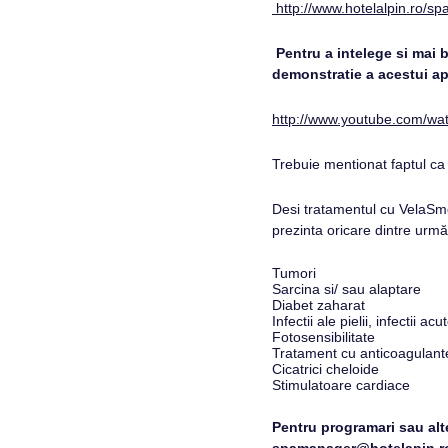
http://www.hotelalpin.ro/sp
Pentru a intelege si mai 
demonstratie a acestui ap
http://www.youtube.com/w
Trebuie mentionat faptul ca
Desi tratamentul cu VelaSmo
prezinta oricare dintre următ
Tumori
Sarcina si/ sau alaptare
Diabet zaharat
Infectii ale pielii, infectii ac
Fotosensibilitate
Tratament cu anticoagulante
Cicatrici cheloide
Stimulatoare cardiace
Pentru programari sau alt