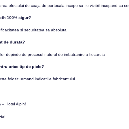
ea efectului de coaja de portocala incepe sa fie vizibil incepand cu se
oth 100% sigur?
ficacitatea si securitatea sa absoluta
nt de durata?
telor depinde de procesul natural de imbatranire a fiecaruia
tru orice tip de piele?
ste folosit urmand indicatiile fabricantului
 – Hotel Alpin!
nda!