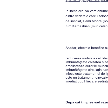
spamanager@hotelapin.r
In incheiere, va vom enumer
dintre vedetele care il fol
de invidiat, Demi Moore (no 
Kim Kardashian (mult celebra
Asadar, efectele benefice s
reducerea vizibila a celulitei
imbunătățeste calitatea si te
amelioreaza durerile muscu
imbunătățeste circulația san
inlocuieste tratamentul de l
este un tratament neinvaziv 
imediat după fiecare sedint
Dupa cat timp se vad rezu