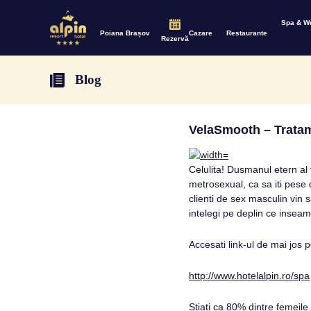
Spa & W
Poiana Brașov
Cazare
Restaurante
Rezervă
Blog
VelaSmooth – Tratame
Celulita! Dusmanul etern al 
metrosexual, ca sa iti pese 
clienti de sex masculin vin 
intelegi pe deplin ce insea
Accesati link-ul de mai jos 
http://www.hotelalpin.ro/spa
Stiati ca 80% dintre femeile