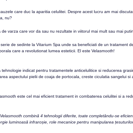
uzele care duc la aparitia celulitei. Despre acest lucru am mai discuta
a, nu?
 de varza care vor da sau nu rezultate in viitorul mai mult sau mai putin
serie de sedinte la Vitarium Spa unde sa beneficiati de un tratament 
porala care a revolutionat lumea esteticii. El este Velasmooth!
tehnologie indicat pentru tratamentele anticelulitice si reducerea grasim
area aspectului pielii de coaja de portocala, creste ciculatia sangelui si
asmooth este cel mai eficient tratament in combaterea celulitei si a redu
elasmooth combină 4 tehnologii diferite, toate completându-se eficient î
ergie luminoasă infraroșie, role mecanice pentru manipularea țesuturilo