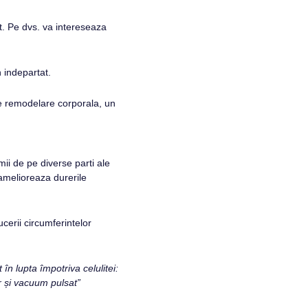
t. Pe dvs. va intereseaza
 indepartat.
de remodelare corporala, un
ii de pe diverse parti ale
 amelioreaza durerile
cerii circumferintelor
n lupta împotriva celulitei:
r și vacuum pulsat”