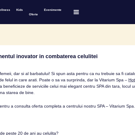
ellness
Kids
Evenimente
Oferte
ntul inovator in combaterea celulitei
femeii, dar si al barbatului! Si spun asta pentru ca nu trebuie sa fi cat
de felul in care arati. Poate o sa va surprinda, dar la Vitarium Spa –
Hot
sa beneficieze de serviciile celui mai elegant centru SPA din tara, locul 
mna starea de bine.
pentru a consulta oferta completa a centrului nostru SPA – Vitarium Spa.
 de peste 20 de ani au celulita?