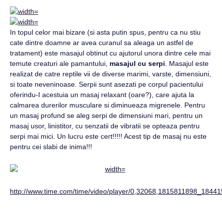
In topul celor mai bizare (si asta putin spus, pentru ca nu stiu
cate dintre doamne ar avea curanul sa aleaga un astfel de
tratament) este masajul obtinut cu ajutorul unora dintre cele mai
temute creaturi ale pamantului,
masajul cu serpi
. Masajul este
realizat de catre reptile vii de diverse marimi, varste, dimensiuni,
si toate neveninoase. Serpii sunt asezati pe corpul pacientului
oferindu-I acestuia un masaj relaxant (oare?), care ajuta la
calmarea durerilor musculare si diminueaza migrenele. Pentru
un masaj profund se aleg serpi de dimensiuni mari, pentru un
masaj usor, linistitor, cu senzatii de vibratii se opteaza pentru
serpi mai mici. Un lucru este cert!!!!! Acest tip de masaj nu este
pentru cei slabi de inima!!!
http://www.time.com/time/video/player/0,32068,1815811898_18441