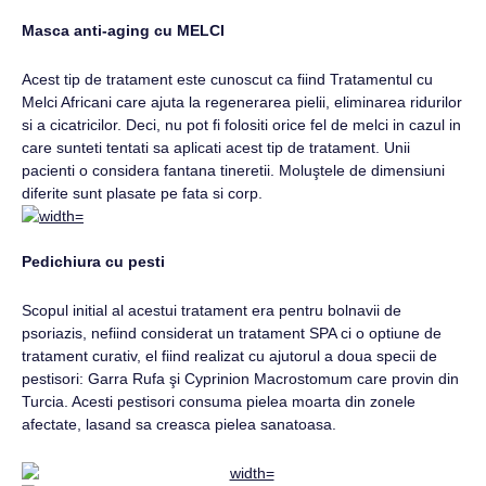
Masca anti-aging cu MELCI
Acest tip de tratament este cunoscut ca fiind Tratamentul cu
Melci Africani care ajuta la regenerarea pielii, eliminarea ridurilor
si a cicatricilor. Deci, nu pot fi folositi orice fel de melci in cazul in
care sunteti tentati sa aplicati acest tip de tratament. Unii
pacienti o considera fantana tineretii. Moluştele de dimensiuni
diferite sunt plasate pe fata si corp.
Pedichiura cu pesti
Scopul initial al acestui tratament era pentru bolnavii de
psoriazis, nefiind considerat un tratament SPA ci o optiune de
tratament curativ, el fiind realizat cu ajutorul a doua specii de
pestisori: Garra Rufa şi Cyprinion Macrostomum care provin din
Turcia. Acesti pestisori consuma pielea moarta din zonele
afectate, lasand sa creasca pielea sanatoasa.