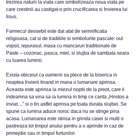
trezirea naturii la viata care simbolizeaza noua viata pe
care crestinii au castigat-o prin crucificarea si Invierea lui
Iisus.
Farmecul deosebit este dat atat de semnificatia
religioasa, cat si de traditiile si simbolurile pascale: oul
vopsit, iepurasul, masa cu mancaruri traditionale de
Paste – cozonac, pasca, miel, si slujba de sambata seara
cu luarea luminii.
Exista obiceiul ca oamenii sa plece de la biserica in
noaptea Invierii tinand in mana o lumanare aprinsa.
Aceasta este aprinsa la miezul noptii de la preot, care ii
indeamna sa vina sa ia lumina in timp ce canta „Hristos a
inviat…” si o tin astfel aprinsa pe toata durata slujbei. Se
spune ca lumina aduce noroc daca nu se stinge pina
acasa. Lumanarea este stinsa in grinda casei si multi o
pastreaza tot timpul anului pentru a o aprinde in caz de
primejdie sau in timpul furtunilor.