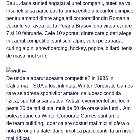
Sau…daca sunteti angajat al unei companii, puteti sa va
inscrieti si sa participati la prima editie a jocurilor olimpice
pentru amatori dintre angajatii corporatiilor din Romania.
Jocurile vor avea loc la Poiana Brasov luna viitoare, intre
7 si 10 februarie. Cele 10 sporturi dintre care puteti alege
in cadrul competitiei sunt schi alpin, volei pe zapada,
curling alpin, snowboarding, hockey, popice, biliard, tenis
de masa, inot si tir.
De unde a aparut aceasta competitie? In 1986 in
California – SUA a fost infiintata Winter Corporate Games
care se adresa sportivilor amatori ce iubesc conditia
fizica, sportul si sanatatea. Astazi, evenimentul are loc in
peste 20 de tari si mai mult de 50 de orase ale lumii. Am
putea spune ca Winter Corporate Games sunt un fel
de team building, doar ca are costuri mai mici si ofera o
nota de originalitate, dar si implica participantii la un nivel
mai ridicat.