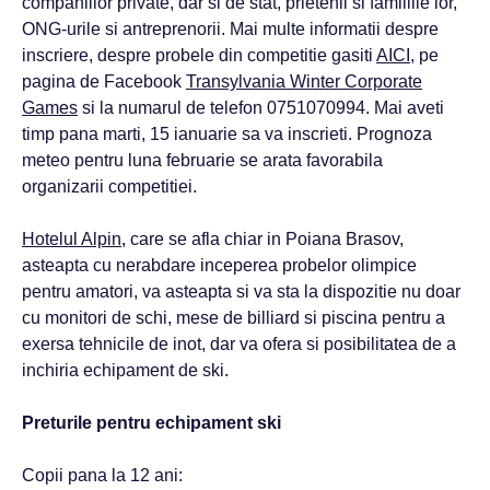
companiilor private, dar si de stat, prietenii si familiile lor,
ONG-urile si antreprenorii. Mai multe informatii despre
inscriere, despre probele din competitie gasiti
AICI
, pe
pagina de Facebook
Transylvania Winter Corporate
Games
si la numarul de telefon 0751070994. Mai aveti
timp pana marti, 15 ianuarie sa va inscrieti. Prognoza
meteo pentru luna februarie se arata favorabila
organizarii competitiei.
Hotelul Alpin
, care se afla chiar in Poiana Brasov,
asteapta cu nerabdare inceperea probelor olimpice
pentru amatori, va asteapta si va sta la dispozitie nu doar
cu monitori de schi, mese de billiard si piscina pentru a
exersa tehnicile de inot, dar va ofera si posibilitatea de a
inchiria echipament de ski.
Preturile pentru echipament ski
Copii pana la 12 ani: