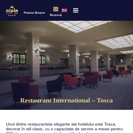
Poiana Brașov
Rezervă
Restaurant International – Tosca
Unul dintre restaurantele elegante ale hotelului este Tosca,
decorat în stil clasic, cu o capacitate de servire a mesei pentru