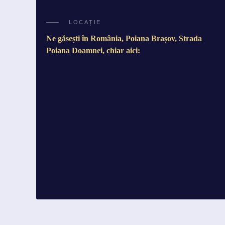
LOCAȚIE
Ne găsești în România, Poiana Brașov, Strada
Poiana Doamnei, chiar aici: