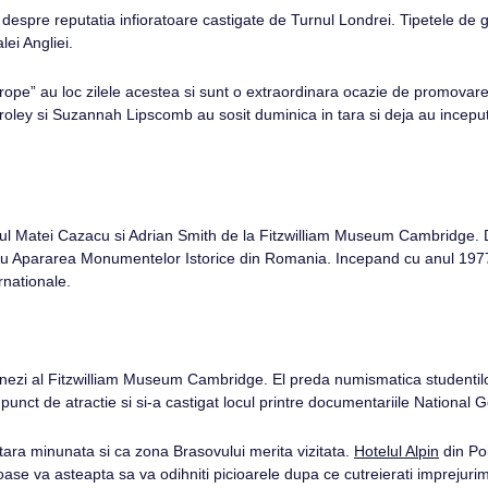
espre reputatia infioratoare castigate de Turnul Londrei. Tipetele de gr
lei Angliei.
rope” au loc zilele acestea si sunt o extraordinara ocazie de promovare
Croley si Suzannah Lipscomb au sosit duminica in tara si deja au inceput 
oricul Matei Cazacu si Adrian Smith de la Fitzwilliam Museum Cambridge
ntru Apararea Monumentelor Istorice din Romania. Incepand cu anul 1977
nationale.
ezi al Fitzwilliam Museum Cambridge. El preda numismatica studentilor U
unct de atractie si si-a castigat locul printre documentariile National 
tara minunata si ca zona Brasovului merita vizitata.
Hotelul Alpin
din Po
ase va asteapta sa va odihniti picioarele dupa ce cutreierati imprejuri