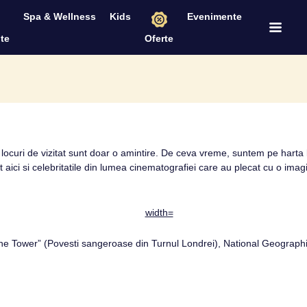
Spa & Wellness
Kids
Evenimente
te
Oferte
curi de vizitat sunt doar o amintire. De ceva vreme, suntem pe harta lo
t aici si celebritatile din lumea cinematografiei care au plecat cu o im
he Tower” (Povesti sangeroase din Turnul Londrei), National Geographi