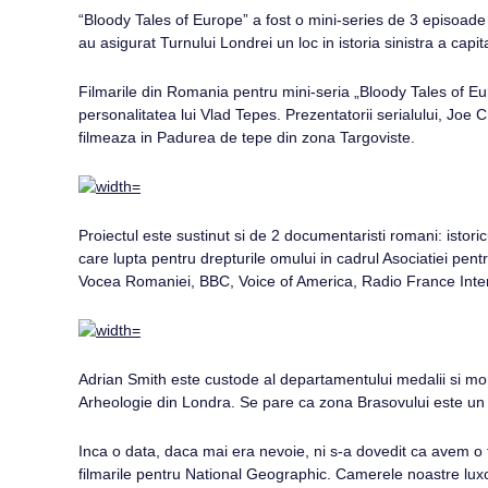
“Bloody Tales of Europe” a fost o mini-series de 3 episoade d
au asigurat Turnului Londrei un loc in istoria sinistra a capita
Filmarile din Romania pentru mini-seria „Bloody Tales of Eu
personalitatea lui Vlad Tepes. Prezentatorii serialului, Joe 
filmeaza in Padurea de tepe din zona Targoviste.
Proiectul este sustinut si de 2 documentaristi romani: ist
care lupta pentru drepturile omului in cadrul Asociatiei pe
Vocea Romaniei, BBC, Voice of America, Radio France Inter
Adrian Smith este custode al departamentului medalii si mon
Arheologie din Londra. Se pare ca zona Brasovului este un p
Inca o data, daca mai era nevoie, ni s-a dovedit ca avem o 
filmarile pentru National Geographic. Camerele noastre luxo