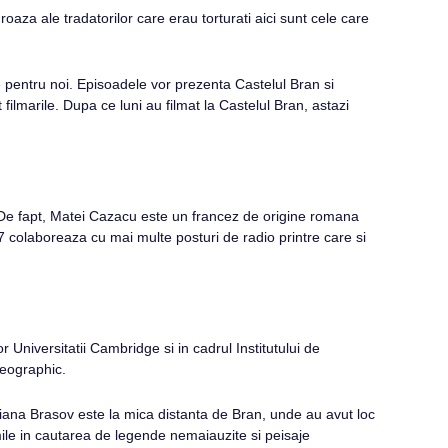
oaza ale tradatorilor care erau torturati aici sunt cele care
 pentru noi. Episoadele vor prezenta Castelul Bran si
filmarile. Dupa ce luni au filmat la Castelul Bran, astazi
. De fapt, Matei Cazacu este un francez de origine romana
 colaboreaza cu mai multe posturi de radio printre care si
niversitatii Cambridge si in cadrul Institutului de
Geographic.
iana Brasov este la mica distanta de Bran, unde au avut loc
mile in cautarea de legende nemaiauzite si peisaje