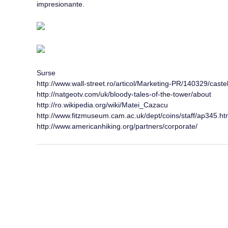
impresionante.
Surse
http://www.wall-street.ro/articol/Marketing-PR/140329/caste
http://natgeotv.com/uk/bloody-tales-of-the-tower/about
http://ro.wikipedia.org/wiki/Matei_Cazacu
http://www.fitzmuseum.cam.ac.uk/dept/coins/staff/ap345.ht
http://www.americanhiking.org/partners/corporate/