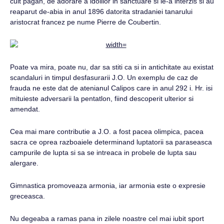
cult pagan, de adorare a idolilor in sanctuare si le-a interzis si au
reaparut de-abia in anul 1896 datorita stradaniei tanarului
aristocrat francez pe nume Pierre de Coubertin.
Poate va mira, poate nu, dar sa stiti ca si in antichitate au existat
scandaluri in timpul desfasurarii J.O. Un exemplu de caz de
frauda ne este dat de atenianul Calipos care in anul 292 i. Hr. isi
mituieste adversarii la pentatlon, fiind descoperit ulterior si
amendat.
Cea mai mare contributie a J.O. a fost pacea olimpica, pacea
sacra ce oprea razboaiele determinand luptatorii sa paraseasca
campurile de lupta si sa se intreaca in probele de lupta sau
alergare.
Gimnastica promoveaza armonia, iar armonia este o expresie
greceasca.
Nu degeaba a ramas pana in zilele noastre cel mai iubit sport