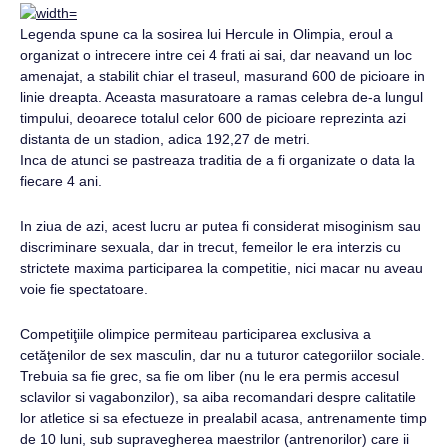
Legenda spune ca la sosirea lui Hercule in Olimpia, eroul a
organizat o intrecere intre cei 4 frati ai sai, dar neavand un loc
amenajat, a stabilit chiar el traseul, masurand 600 de picioare in
linie dreapta. Aceasta masuratoare a ramas celebra de-a lungul
timpului, deoarece totalul celor 600 de picioare reprezinta azi
distanta de un stadion, adica 192,27 de metri.
Inca de atunci se pastreaza traditia de a fi organizate o data la
fiecare 4 ani.
In ziua de azi, acest lucru ar putea fi considerat misoginism sau
discriminare sexuala, dar in trecut, femeilor le era interzis cu
strictete maxima participarea la competitie, nici macar nu aveau
voie fie spectatoare.
Competiţiile olimpice permiteau participarea exclusiva a
cetăţenilor de sex masculin, dar nu a tuturor categoriilor sociale.
Trebuia sa fie grec, sa fie om liber (nu le era permis accesul
sclavilor si vagabonzilor), sa aiba recomandari despre calitatile
lor atletice si sa efectueze in prealabil acasa, antrenamente timp
de 10 luni, sub supravegherea maestrilor (antrenorilor) care ii