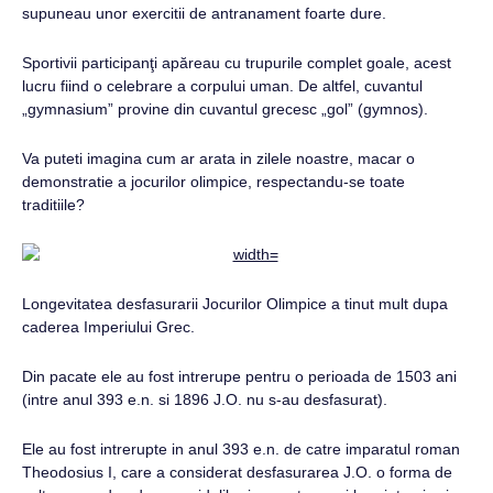
supuneau unor exercitii de antranament foarte dure.
Sportivii participanţi apăreau cu trupurile complet goale, acest
lucru fiind o celebrare a corpului uman. De altfel, cuvantul
„gymnasium” provine din cuvantul grecesc „gol” (gymnos).
Va puteti imagina cum ar arata in zilele noastre, macar o
demonstratie a jocurilor olimpice, respectandu-se toate
traditiile?
Longevitatea desfasurarii Jocurilor Olimpice a tinut mult dupa
caderea Imperiului Grec.
Din pacate ele au fost intrerupe pentru o perioada de 1503 ani
(intre anul 393 e.n. si 1896 J.O. nu s-au desfasurat).
Ele au fost intrerupte in anul 393 e.n. de catre imparatul roman
Theodosius I, care a considerat desfasurarea J.O. o forma de