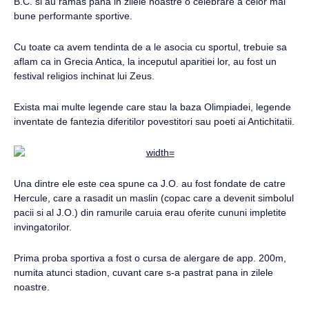
B.C. si au ramas pana in zilele noastre o celebrare a celor mai
bune performante sportive.
Cu toate ca avem tendinta de a le asocia cu sportul, trebuie sa
aflam ca in Grecia Antica, la inceputul aparitiei lor, au fost un
festival religios inchinat lui Zeus.
Exista mai multe legende care stau la baza Olimpiadei, legende
inventate de fantezia diferitilor povestitori sau poeti ai Antichitatii.
Una dintre ele este cea spune ca J.O. au fost fondate de catre
Hercule, care a rasadit un maslin (copac care a devenit simbolul
pacii si al J.O.) din ramurile caruia erau oferite cununi impletite
invingatorilor.
Prima proba sportiva a fost o cursa de alergare de app. 200m,
numita atunci stadion, cuvant care s-a pastrat pana in zilele
noastre.