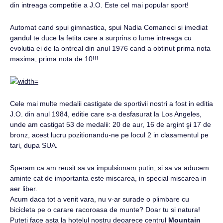
din intreaga competitie a J.O. Este cel mai popular sport!
Automat cand spui gimnastica, spui Nadia Comaneci si imediat
gandul te duce la fetita care a surprins o lume intreaga cu
evolutia ei de la ontreal din anul 1976 cand a obtinut prima nota
maxima, prima nota de 10!!!
Cele mai multe medalii castigate de sportivii nostri a fost in editia
J.O. din anul 1984, editie care s-a desfasurat la Los Angeles,
unde am castigat 53 de medalii: 20 de aur, 16 de argint şi 17 de
bronz, acest lucru pozitionandu-ne pe locul 2 in clasamentul pe
tari, dupa SUA.
Speram ca am reusit sa va impulsionam putin, si sa va aducem
aminte cat de importanta este miscarea, in special miscarea in
aer liber.
Acum daca tot a venit vara, nu v-ar surade o plimbare cu
bicicleta pe o carare racoroasa de munte? Doar tu si natura!
Puteti face asta la hotelul nostru deoarece centrul
Mountain