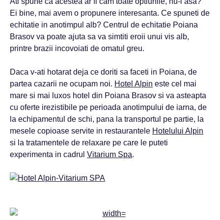
Ati spune ca acestea ar fi cam toate optiunile, nu-i asa?
Ei bine, mai avem o propunere interesanta. Ce spuneti de
echitatie in anotimpul alb? Centrul de echitatie Poiana
Brasov va poate ajuta sa va simtiti eroii unui vis alb,
printre brazii incovoiati de omatul greu.
Daca v-ati hotarat deja ce doriti sa faceti in Poiana, de
partea cazarii ne ocupam noi.
Hotel Alpin
este cel mai
mare si mai luxos hotel din Poiana Brasov si va asteapta
cu oferte irezistibile pe perioada anotimpului de iarna, de
la echipamentul de schi, pana la transportul pe partie, la
mesele copioase servite in restaurantele
Hotelului Alpin
si la tratamentele de relaxare pe care le puteti
experimenta in cadrul
Vitarium Spa
.