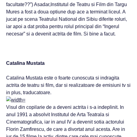
facultate??”) Asadar,Institutul de Teatru si Film din Targu
Mures a fost a doua optiune dup ace a terminat liceul. A
jucat pe scena Teatrului National din Sibiu diferite roluri,
iar apoi a dat proba pentru rolul principal din “Ingerul
necesar” si a devenit actrita de film. Si bine a facut.
Catalina Mustata
Catalina Mustata este o foarte cunoscuta si indragita
actrita de teatru si film, dar si realizatoare de emisiuni tv si
in plus, traducatoare.
Visul din copilarie de a deveni actrita i s-a indeplinit. In
anul 1991 a absolvit Institutul de Arta Teatrala si
Cinematografica, iar in anul IV a devenit sotia actorului
Florin Zamfirescu, de care a divortat anul acesta. Are in
jur de 15 filme la activ, dintre care cele mai cunoscute