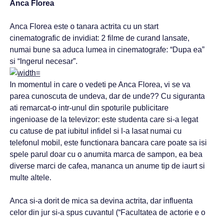
Anca Florea
Anca Florea este o tanara actrita cu un start
cinematografic de invidiat: 2 filme de curand lansate,
numai bune sa aduca lumea in cinematografe: “Dupa ea”
si “Ingerul necesar”.
In momentul in care o vedeti pe Anca Florea, vi se va
parea cunoscuta de undeva, dar de unde?? Cu siguranta
ati remarcat-o intr-unul din spoturile publicitare
ingenioase de la televizor: este studenta care si-a legat
cu catuse de pat iubitul infidel si l-a lasat numai cu
telefonul mobil, este functionara bancara care poate sa isi
spele parul doar cu o anumita marca de sampon, ea bea
diverse marci de cafea, mananca un anume tip de iaurt si
multe altele.
Anca si-a dorit de mica sa devina actrita, dar influenta
celor din jur si-a spus cuvantul (“Facultatea de actorie e o