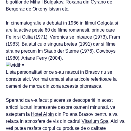
bigotilor de Mihail Bulgakov, Roxana din Cyrano de
Bergerac de Orkeny Istvan etc.
In cinematografie a debutat in 1966 in filmul Golgota si
are la active peste 60 de filme romanesti, printre care
Felix si Otilia (1971), Veronica se intoarce (1973), Fram
(1983), Baiatul cu o singura bretea (1991) dar si filme
straine precum Im Staub der Sterne (1976), Cowboys
(1980), Ariane Ferry (2004).
Lista personalitatilor ce s-au nascut in Brasov nu se
opreste aici. Vor mai urma si alte articole referitoare la
oameni de marca din zona aceasta pitoreasca.
Sperand ca v-a facut placere sa descoperiti in acest
articol lucruri interesante despre oameni minunati, va
asteptam la
Hotel Alpin
din Poiana Brasov pentru a va
relaxa in atmosfera de vis din cadrul
Vitarium Spa
. Aici va
veti putea rasfata corpul cu produse de o calitate