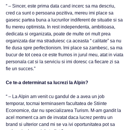
“ – Sincer, este prima data cand incerc sa ma descriu,
cred ca sunt o persoana pozitiva, mereu imi place sa
gasesc partea buna a lucrurilor indiferent de situatie si sa
fiu mereu optimista. In rest independenta, ambitioasa,
dedicata si organizata, poate de multe ori mult prea
organizata dar ma straduiesc ca aceasta “ calitate” sa nu
fie dusa spre perfectionism. Imi place sa zambesc, sa ma
bucur de tot ceea ce este frumos in jurul meu, atat in viata
personala cat si la serviciu si imi doresc ca fiecare zi sa
fie un succes.”
Ce te-a determinat sa lucrezi la Alpin?
“ – La Alpin am venit cu gandul de a avea un job
temporar, tocmai terminasem facultatea de Stiinte
Economice, dar nu specializarea Turism. M-am gandit la
acel moment ca am de invatat daca lucrez pentru un
brand si ulterior cand mi se va ivi oportunitatea pot sa