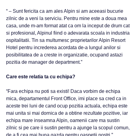
“ – Sunt fericita ca am ales Alpin si am aceeasi bucurie
zilnic de a veni la serviciu. Pentru mine este a doua mea
casa, unde m-am format atat ca om la inceput de drum cat
si profesional, Alpinul fiind o adevarata scoala in industria
ospitalitatii. Tin sa multumesc proprietarilor Alpin Resort
Hotel pentru increderea acordata de-a lungul anilor si
posibilitatea de a creste in organizatie, ocupand astazi
pozitia de manager de department.”
Care este relatia ta cu echipa?
“Fara echipa nu poti sa existi! Daca vorbim de echipa
mica, departamentul Front Office, imi place sa cred ca in
aceste trei luni de cand ocup pozitia actuala, echipa este
mai unita si mai dornica de a obtine rezultate pozitive, iar
echipa mare inseamna Alpin, oamenii care ma sustin
zilnic si pe care ii sustin pentru a ajunge la scopul comun,
de a fi cea mai buna gazda pentru oaspetii nostri.”