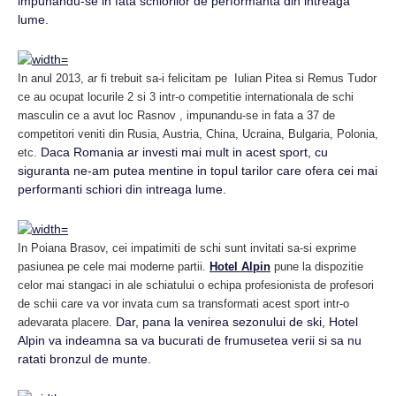
impunandu-se in fata schiorilor de performanta din intreaga
lume.
In anul 2013, ar fi trebuit sa-i felicitam pe Iulian Pitea si Remus Tudor
ce au ocupat locurile 2 si 3 intr-o competitie internationala de schi
masculin ce a avut loc Rasnov , impunandu-se in fata a 37 de
competitori veniti din Rusia, Austria, China, Ucraina, Bulgaria, Polonia,
Daca Romania ar investi mai mult in acest sport, cu
etc.
siguranta ne-am putea mentine in topul tarilor care ofera cei mai
performanti schiori din intreaga lume.
In Poiana Brasov, cei impatimiti de schi sunt invitati sa-si exprime
pasiunea pe cele mai moderne partii.
Hotel Alpin
pune la dispozitie
celor mai stangaci in ale schiatului o echipa profesionista de profesori
de schii care va vor invata cum sa transformati acest sport intr-o
Dar, pana la venirea sezonului de ski, Hotel
adevarata placere.
Alpin va indeamna sa va bucurati de frumusetea verii si sa nu
ratati bronzul de munte.