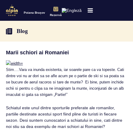
Poiana Brașov
Rezervă
Blog
Marii schiori ai Romaniei
Stim….Vara va inunda existenta, iar soarele pare ca va topeste. Cati
dintre voi nu ar dori sa se afle acum pe o partie de ski si sa poata sa
se bucure de aerul racoros si tare de munte? Ei bine, putem inchide
ochii si pentru o clipa sa ne imaginam la munte, inconjurati de un alb
imaculat si gata sa strigam „Partie!”
Schiatul este unul dintre sporturile preferate ale romanilor,
partiile destinate acestui sport fiind pline de turisti in fiecare
sezon. Desi suntem cunoscatori a schiatului in sine, cati dintre
noi stiu sa dea exemplu de mari schiori ai Romaniei?