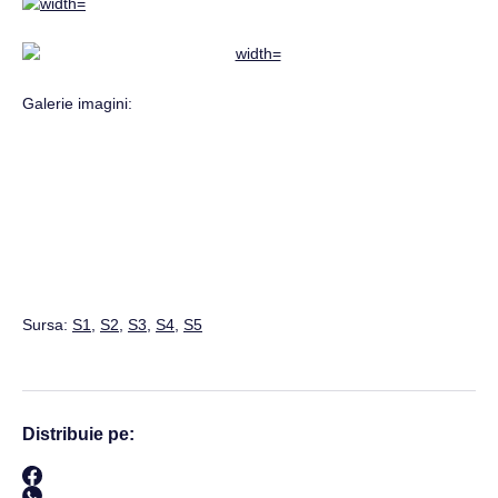
Galerie imagini:
Sursa:
S1
,
S2
,
S3
,
S4
,
S5
Distribuie pe: