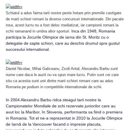
Schiatul a adus faima tarii nostre peste hotare prin premiile castigate
de marii schiori romani la diverse concursuri internationale. Din pacate
insa, acest lucru nu a fost deloc mediatizat, iar campionii romani la
Inca din 1948, Romania
schii ramanand in umbra altor sporturi.
participa la Jocurile Olimpice de iarna din St. Moritz cu o
delegatie de sapte schiori, care au deschis drumul spre gustul
succesului international.
Daniel Nicolae, Mihai Galiceanu, Zsolt Antal, Alexandru Barbu sunt
nume care daca le auzit nu va spun mare lucru. Putin sunt cei care
stiu ca acestia sunt unii dintre marii schiori romani care au adus
Romania pe podium in competitiile internationale de schii.
In 2004 Alexandru Barbu ridca steagul tarii nostre la
Campionatelor Mondiale de schi rezervate juniorilor care au
avut loc la Maribor, în Slovenia, performanta sa fiind o premiera
in Romania. Tot el ne-a reprezentat in 2010 la Jocurile Olimpice
de Iarnă de la Vancouver facand o impresie placuta,