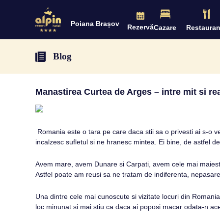
Poiana Brașov
Rezervă
Cazare
Restauran
Blog
Manastirea Curtea de Arges – intre mit si rea
Romania este o tara pe care daca stii sa o privesti ai s-o 
incalzesc sufletul si ne hranesc mintea. Ei bine, de astfel 
Avem mare, avem Dunare si Carpati, avem cele mai maiestoase
Astfel poate am reusi sa ne tratam de indiferenta, nepasare 
Una dintre cele mai cunoscute si vizitate locuri din Romani
loc minunat si mai stiu ca daca ai poposi macar odata-n acest 