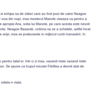
si echipa sa de zidari care au fost pusi de catre Neagoe
tr-una din nopi, insa mesterul Manole viseaza ca pentru a
e apropie Ana, sotia lui Manole, pe care acesta este nevoit
ctie, Neagoe Basarab, ordona sa se a schelele, astfel incat
ripi, insa se prabuseste in mijlocul curtii manastirii. In
entru tatal ei. Intr-o zi insa, vazand niste vazand niste
or. Se spune ca trupul micutei Filoftea a devnit atat de
 odata-n viata.