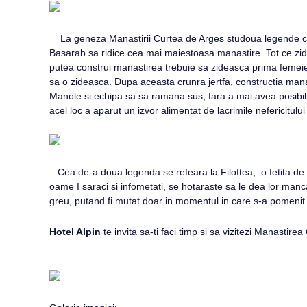
La geneza Manastirii Curtea de Arges studoua legende ce cu
Basarab sa ridice cea mai maiestoasa manastire. Tot ce zide
putea construi manastirea trebuie sa zideasca prima femeie 
sa o zideasca. Dupa aceasta crunra jertfa, constructia man
Manole si echipa sa sa ramana sus, fara a mai avea posibilita
acel loc a aparut un izvor alimentat de lacrimile nefericitulu
Cea de-a doua legenda se refeara la Filoftea, o fetita de 1
oame I saraci si infometati, se hotaraste sa le dea lor manc
greu, putand fi mutat doar in momentul in care s-a pomeni
Hotel Alpin
te invita sa-ti faci timp si sa vizitezi Manastir