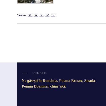
Surse:
S1
,
S2
,
S3
,
S4
,
S5
LOCAȚIE
Ne găsești în România, Poiana Brașov, Strada
Poiana Doamnei, chiar aici: