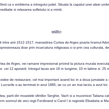
ind ca o emblema a intregului judet. Situata la capatul unei aleei umbrite
ditatie si relaxarea sufletului si a mintii.
ntre anii 1512-1517, manastirea Curtea de Arges poarta hramul Adormi
nu impresioneaza doar prin incarcatura religioasa ci si prin cea culturala,
a de Arges, vei ramane impresionat privind la pictura murala executata i
pe cei 12 apostoli. Intregul lacas are 18 m lungime, 10 m latime si 25 
cedee de restaurare, cel mai important avand loc in a doua jumatate a se
crarile s-au terminat in anul 1885, iar cu un an mai tarziu a avut loc s
ea, parti din moastele sfintilor Serghie, Vach si a mucenicei Tatiana ca
dorm somnul de veci regii Ferdinand si Carol I si reginele Elisabeta si Ma