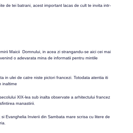
 de tei batrani, acest important lacas de cult te invita intr-
rii Maicii Domnului, in acea zi strangandu-se aici cei mai
 devenind o adevarata mina de informatii pentru mintile
n ulei de catre niste pictori francezi. Totodata atentia iti
m inaltime
colului XIX-lea sub inalta observate a arhitectului francez
fintirea manastirii.
t si Evanghelia Invierii din Sambata mare scrisa cu litere de
ria.