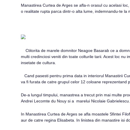
Manastirea Curtea de Arges se afla-n orasul cu acelasi loc, fi
o realitate rupta parca dintr-o alta lume, indemnandu-te la me
Ctitorita de marele domnitor Neagoe Basarab ce a domnit i
multi credinciosi veniti din toate colturile tarii. Acest loc 
insetate de cultura.
Cand pasesti pentru prima data in interiorul Manastirii Curte
va fi furata de catre grupul celor 12 coloane reprezentand 
De-a lungul timpului, manastrea a trecut prin mai multe pro
Andrei Lecomte du Nouy si a marelui Nicolaie Gabrielescu. Lu
In Manastirea Curtea de Arges se afla moastele Sfintei Filoft
aur de catre regina Elisabeta. In linistea din manastire isi 