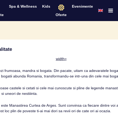
Spa & Wellness
Kids
Evenimente
te
Oferte
litate
vezi frumoasa, mandra si bogata. Din pacate, uitam ca adevaratele bogat
de bogatii abunda Romania, transformandu-se intr-una din cele mai bogate
 castele si cetati si cele mai cunoscute si pline de legende manastiri
si uneori de nestiiinta.
a este Manastirea Curtea de Arges. Sunt convinsa ca fiecare dintre voi
loc plin de poveste ti-ai mai dori sa revii ori de cate ori ai ocazia.