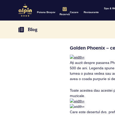
Spa & W
Poiana Brașov
Cazare
Restaurante
Rezervă
Blog
Golden Phoenix – ce
Ați auzit despre pasarea Ph
500 de ani. Legenda spune 
lumea o putea vedea sau auz
avea o coada purpurie si de
Toate acestea dau acestei pa
muzicale.
Care este desertul dvs. pre