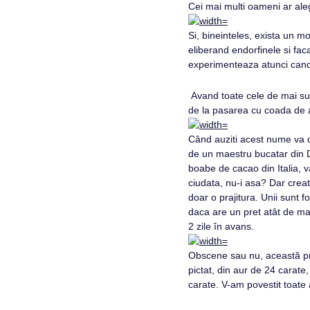
Cei mai multi oameni ar ale
Si, bineinteles, exista un mo
eliberand endorfinele si faca
experimenteaza atunci cand
Avand toate cele de mai sus
de la pasarea cu coada de
Când auziti acest nume va d
de un maestru bucatar din Du
boabe de cacao din Italia, 
ciudata, nu-i asa? Dar crea
doar o prajitura. Unii sunt f
daca are un pret atât de ma
2 zile în avans.
Obscene sau nu, această pră
pictat, din aur de 24 carate
carate. V-am povestit toate