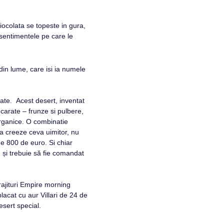
ciocolata se topeste in gura,
e sentimentele pe care le
in lume, care isi ia numele
ate. Acest desert, inventat
carate – frunze si pulbere,
organice. O combinatie
a creeze ceva uimitor, nu
de 800 de euro. Si chiar
și trebuie să fie comandat
ajituri Empire morning
lacat cu aur Villari de 24 de
sert special.