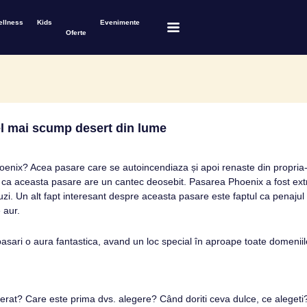
ellness
Kids
Evenimente
Oferte
l mai scump desert din lume
oenix? Acea pasare care se autoincendiaza și apoi renaste din propria-i
ca aceasta pasare are un cantec deosebit. Pasarea Phoenix a fost extr
i. Un alt fapt interesant despre aceasta pasare este faptul ca penajul s
 aur.
sari o aura fantastica, avand un loc special în aproape toate domeniile 
ferat? Care este prima dvs. alegere? Când doriti ceva dulce, ce aleget