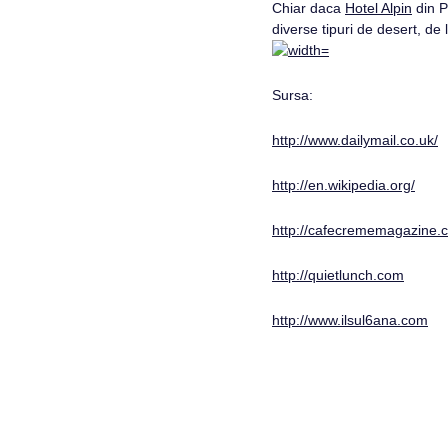
Chiar daca
Hotel Alpin
din P
diverse tipuri de desert, de 
Sursa:
http://www.dailymail.co.uk/
http://en.wikipedia.org/
http://cafecrememagazine.
http://quietlunch.com
http://www.ilsul6ana.com