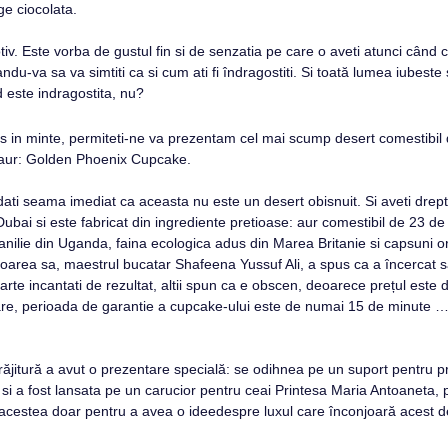
ge ciocolata.
tiv. Este vorba de gustul fin si de senzatia pe care o aveti atunci când 
ndu-va sa va simtiti ca si cum ati fi îndragostiti. Si toată lumea iubest
 este indragostita, nu?
 in minte, permiteti-ne va prezentam cel mai scump desert comestibil d
 aur: Golden Phoenix Cupcake.
ati seama imediat ca aceasta nu este un desert obisnuit. Si aveti drept
bai si este fabricat din ingrediente pretioase: aur comestibil de 23 de 
vanilie din Uganda, faina ecologica adus din Marea Britanie si capsuni 
toarea sa, maestrul bucatar Shafeena Yussuf Ali, a spus ca a încercat s
oarte incantati de rezultat, altii spun ca e obscen, deoarece prețul este 
re, perioada de garantie a cupcake-ului este de numai 15 de minute … 
jitură a avut o prezentare specială: se odihnea pe un suport pentru pr
, si a fost lansata pe un carucior pentru ceai Printesa Maria Antoaneta, p
 acestea doar pentru a avea o ideedespre luxul care înconjoară acest de