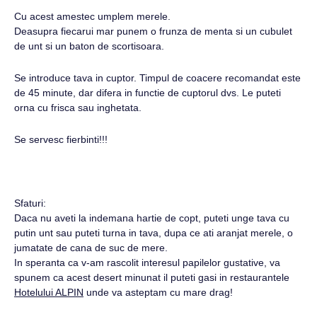
Cu acest amestec umplem merele.
Deasupra fiecarui mar punem o frunza de menta si un cubulet
de unt si un baton de scortisoara.
Se introduce tava in cuptor. Timpul de coacere recomandat este
de 45 minute, dar difera in functie de cuptorul dvs. Le puteti
orna cu frisca sau inghetata.
Se servesc fierbinti!!!
Sfaturi:
Daca nu aveti la indemana hartie de copt, puteti unge tava cu
putin unt sau puteti turna in tava, dupa ce ati aranjat merele, o
jumatate de cana de suc de mere.
In speranta ca v-am rascolit interesul papilelor gustative, va
spunem ca acest desert minunat il puteti gasi in restaurantele
Hotelului ALPIN
unde va asteptam cu mare drag!