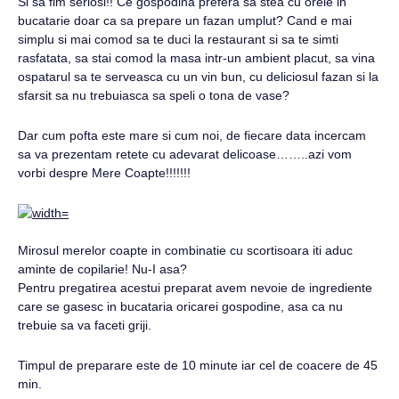
Si sa fim seriosi!! Ce gospodina prefera sa stea cu orele in
bucatarie doar ca sa prepare un fazan umplut? Cand e mai
simplu si mai comod sa te duci la restaurant si sa te simti
rasfatata, sa stai comod la masa intr-un ambient placut, sa vina
ospatarul sa te serveasca cu un vin bun, cu deliciosul fazan si la
sfarsit sa nu trebuiasca sa speli o tona de vase?
Dar cum pofta este mare si cum noi, de fiecare data incercam
sa va prezentam retete cu adevarat delicoase……..azi vom
vorbi despre Mere Coapte!!!!!!!
Mirosul merelor coapte in combinatie cu scortisoara iti aduc
aminte de copilarie! Nu-I asa?
Pentru pregatirea acestui preparat avem nevoie de ingrediente
care se gasesc in bucataria oricarei gospodine, asa ca nu
trebuie sa va faceti griji.
Timpul de preparare este de 10 minute iar cel de coacere de 45
min.