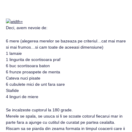
Deci, avem nevoie de:
6 mere (alegerea merelor se bazeaza pe criteriul…cat mai mare
si mai frumos…si cam toate de aceeasi dimensiune)
1 lamaie
1 lingurita de scortisoara praf
6 buc scortisoara baton
6 frunze proaspete de menta
Cateva nuci pisate
6 cubulete mici de unt fara sare
Stafide
4 linguri de miere
Se incalzeste cuptorul la 180 grade.
Merele se spala, se usuca si li se scoate cotorul fiecarui mar in
parte fara a ajunge cu cutitul de curatat pe partea cealalta.
Riscam sa se piarda din zeama formata in timpul coacerii care ii