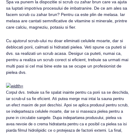
Spa va punem la dispozitie si scrub cu zahar brun care va ajuta
sa luptati impotriva procesului de imbatranire. De ce am ales sa
facem scrub cu zahar brun? Pentru ca este plin de melasa. Iar
melasa are cantati semnificative de vitamine si minerale, printre
care calciu, magneziu, potasiu si fier.
Cu ajutorul scrub-ului nu doar eliminati celulele moarte, dar si
deblocati porii, calmati si hidratati pielea. Veti spune ca puteti si
dvs. sa realizati un scrub acasa. Desigur ca puteti, numai ca,
pentru a realiza un scrub corect si eficient, trebuie sa urmati mai
multi pasi si cel mai bine este sa se ocupe un profesionist de
pielea dvs.
Corpul dvs. trebuie sa fie spalat inainte pentru ca porii sa se deschida,
iar scrub-ul sa fie eficient. Ati putea merge mai intai la sauna pentru
un efect maxim de pori deschisi. Apoi se aplica produsul pentru scrub,
se indeparteaza celulele moarte, dar se si maseaza pielea pentru a
pune in circulatie sangele. Dupa indepartarea produsului, pielea va
avea nevoie de o crema hidratanta pentru ca e posibil ca pielea sa isi
piarda filmul hidrolipidic ce o protejeaza de factorii externi. La final,