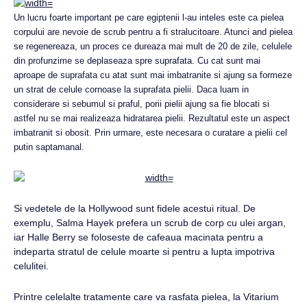
Un lucru foarte important pe care egiptenii l-au inteles este ca pielea
corpului are nevoie de scrub pentru a fi stralucitoare. Atunci and pielea
se regenereaza, un proces ce dureaza mai mult de 20 de zile, celulele
din profunzime se deplaseaza spre suprafata. Cu cat sunt mai
aproape de suprafata cu atat sunt mai imbatranite si ajung sa formeze
un strat de celule cornoase la suprafata pielii. Daca luam in
considerare si sebumul si praful, porii pielii ajung sa fie blocati si
astfel nu se mai realizeaza hidratarea pielii. Rezultatul este un aspect
imbatranit si obosit. Prin urmare, este necesara o curatare a pielii cel
putin saptamanal.
Si vedetele de la Hollywood sunt fidele acestui ritual. De
exemplu, Salma Hayek prefera un scrub de corp cu ulei argan,
iar Halle Berry se foloseste de cafeaua macinata pentru a
indeparta stratul de celule moarte si pentru a lupta impotriva
celulitei.
Printre celelalte tratamente care va rasfata pielea, la Vitarium