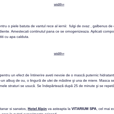
ru o piele batuta de vantul rece al iernii: fulgi de ovaz , galbenus de 
ediente. Amestecati continutul pana ce se omogenizeaza. Aplicati compozi
iti cu apa calduta.
pentru un efect de întinerire aveti nevoie de o mască puternic hidratantă
r-un albuş de ou, o lingură de ulei de măsline şi una de miere. Masca se a
ele straturi se usucă. Se îndepărtează după 25 de minute şi se repetă 
tanar si sanatos,
Hotel Alpin
va asteapta la
VITARIUM SPA
, cel mai e