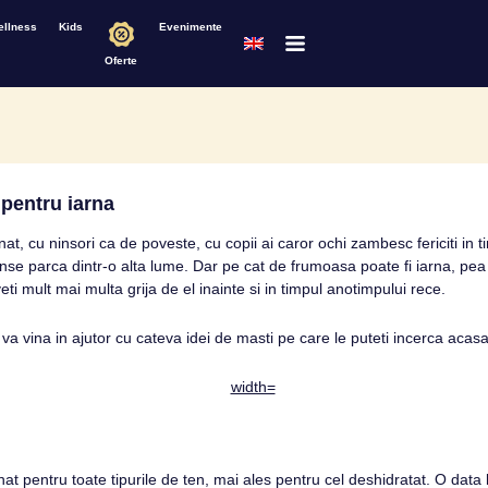
ellness
Kids
Evenimente
Oferte
pentru iarna
t, cu ninsori ca de poveste, cu copii ai caror ochi zambesc fericiti in 
rinse parca dintr-o alta lume. Dar pe cat de frumoasa poate fi iarna, pea 
ti mult mai multa grija de el inainte si in timpul anotimpului rece.
va vina in ajutor cu cateva idei de masti pe care le puteti incerca acasa
t pentru toate tipurile de ten, mai ales pentru cel deshidratat. O data