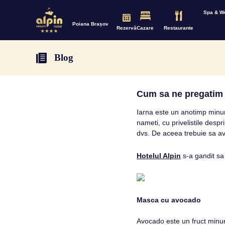
Spa & W
Poiana Brașov
Rezervă
Cazare
Restaurante
Blog
Cum sa ne pregatim 
Iarna este un anotimp minuna
nameti, cu privelistile desp
dvs. De aceea trebuie sa ave
Hotelul Alpin
s-a gandit sa 
Masca cu avocado
Avocado este un fruct minuna