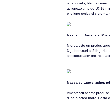
un avocado, blendati miezul 
actioneze timp de 10-15 minu
o lotiune tonica si o crema 
Masca cu Banane si Mier
Mierea este un produs aproa
3 galbenusuri si 2 lingurite 
spectaculoase! Incercati a
Masca cu Lapte, zahar, mi
Amestecati aceste produse d
dupa o cafea mare. Pasta ob