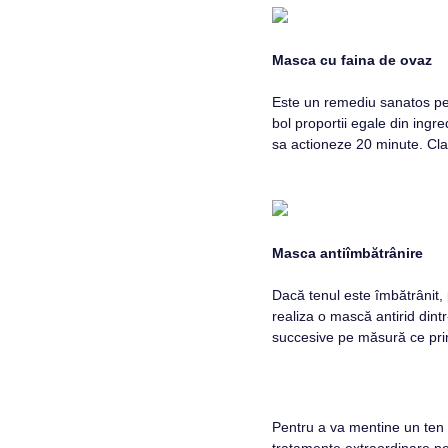
Masca cu faina de ovaz
Este un remediu sanatos pent
bol proportii egale din ingr
sa actioneze 20 minute. Clat
Masca antiîmbătrânire
Dacă tenul este îmbătrânit, 
realiza o mască antirid dint
succesive pe măsură ce prim
Pentru a va mentine un ten 