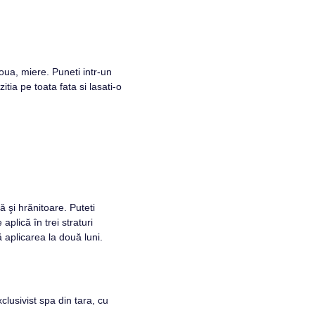
oua, miere. Puneti intr-un
tia pe toata fata si lasati-o
 şi hrănitoare. Puteti
plică în trei straturi
aplicarea la două luni.
xclusivist spa din tara, cu