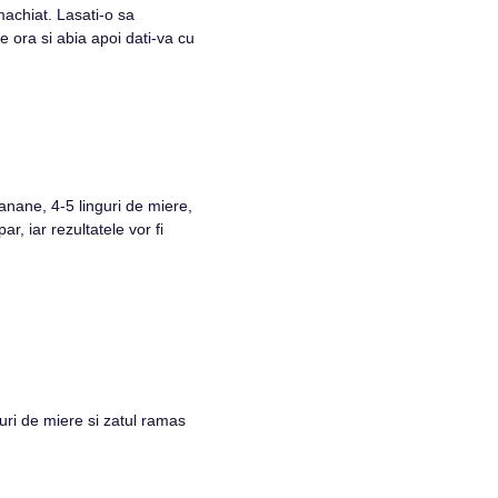
machiat. Lasati-o sa
e ora si abia apoi dati-va cu
nane, 4-5 linguri de miere,
r, iar rezultatele vor fi
ri de miere si zatul ramas