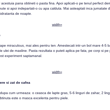
acestuia pana obtineti o pasta fina. Apoi aplicati-o pe tenul perfect de
te si apoi indepartati-o cu apa calduta. Mai asteaptati inca jumatate d
hidratanta de noapte.
e
pe miraculous, mai ales pentru ten. Amestecati intr-un bol mare 4-5 ba
de ulei de masline. Pasta rezultata o puteti aplica pe fata, pe corp si pe pa
cest experiment saptamanal.
ere si zat de cafea
upa cum urmeaza: o ceasca de lapte gras, 5-6 linguri de zahar, 2 lingu
tinuta este o masca excelenta pentru piele.