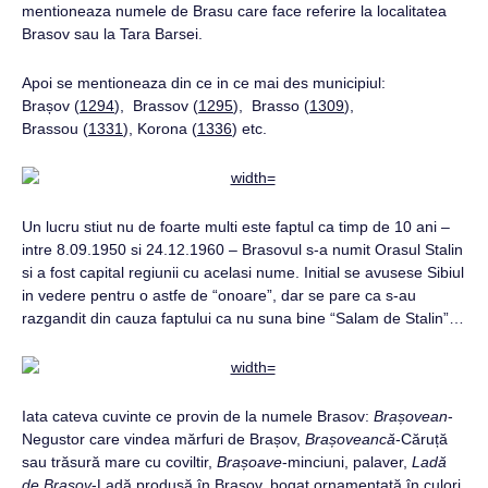
mentioneaza numele de Brasu care face referire la localitatea
Brasov sau la Tara Barsei.
Apoi se mentioneaza din ce in ce mai des municipiul:
Brașov (
1294
), Brassov (
1295
), Brasso (
1309
),
Brassou (
1331
), Korona (
1336
) etc.
Un lucru stiut nu de foarte multi este faptul ca timp de 10 ani –
intre 8.09.1950 si 24.12.1960 – Brasovul s-a numit Orasul Stalin
si a fost capital regiunii cu acelasi nume. Initial se avusese Sibiul
in vedere pentru o astfe de “onoare”, dar se pare ca s-au
razgandit din cauza faptului ca nu suna bine “Salam de Stalin”…
Iata cateva cuvinte ce provin de la numele Brasov:
Brașovean
-
Negustor care vindea mărfuri de Brașov,
Brașoveancă
-Căruță
sau trăsură mare cu coviltir,
Brașoave
-minciuni, palaver,
Ladă
de Brașov
-Ladă produsă în Brasov, bogat ornamentată în culori