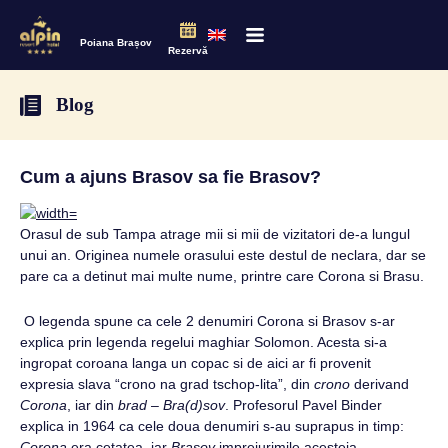
Poiana Brașov
Rezervă
Blog
Cum a ajuns Brasov sa fie Brasov?
Orasul de sub Tampa atrage mii si mii de vizitatori de-a lungul
unui an. Originea numele orasului este destul de neclara, dar se
pare ca a detinut mai multe nume, printre care Corona si Brasu.
O legenda spune ca cele 2 denumiri Corona si Brasov s-ar
explica prin legenda regelui maghiar Solomon. Acesta si-a
ingropat coroana langa un copac si de aici ar fi provenit
expresia slava “crono na grad tschop-lita”, din
crono
derivand
Corona
, iar din
brad
–
Bra(d)sov
. Profesorul Pavel Binder
explica in 1964 ca cele doua denumiri s-au suprapus in timp:
Corona
era cetatea, iar
Brasov
imprejurimile acesteia.