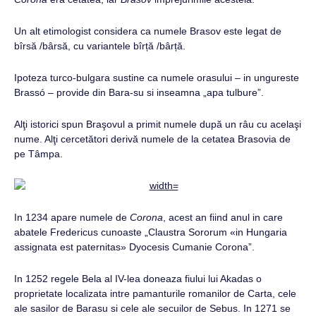
Un alt etimologist considera ca numele Brasov este legat de
bîrsă /bârsă, cu variantele bîrță /bârță.
Ipoteza turco-bulgara sustine ca numele orasului – in ungureste
Brassó – provide din Bara-su si inseamna „apa tulbure”.
Alţi istorici spun Braşovul a primit numele după un râu cu acelaşi
nume. Alţi cercetători derivă numele de la cetatea Brasovia de
pe Tâmpa.
In 1234 apare numele de
Corona
, acest an fiind anul in care
abatele Fredericus cunoaste „Claustra Sororum «in Hungaria
assignata est paternitas» Dyocesis Cumanie Corona”.
In 1252 regele Bela al IV-lea doneaza fiului lui Akadas o
proprietate localizata intre pamanturile romanilor de Carta, cele
ale sasilor de Barasu si cele ale secuilor de Sebus. In 1271 se