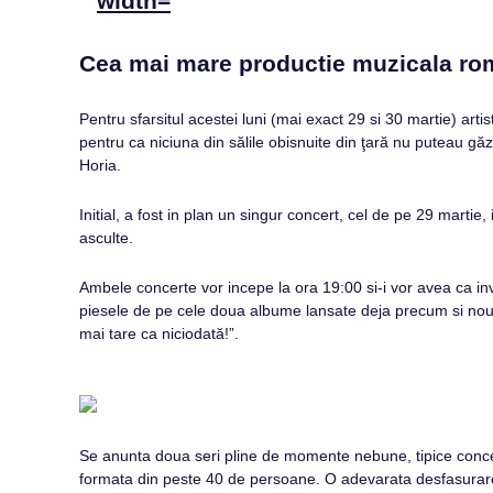
Cea mai mare productie muzicala r
Pentru sfarsitul acestei luni (mai exact 29 si 30 martie) a
pentru ca niciuna din sălile obisnuite din ţară nu puteau 
Horia.
Initial, a fost in plan un singur concert, cel de pe 29 martie,
asculte.
Ambele concerte vor incepe la ora 19:00 si-i vor avea ca invi
piesele de pe cele doua albume lansate deja precum si noutat
mai tare ca niciodată!”.
Se anunta doua seri pline de momente nebune, tipice concert
formata din peste 40 de persoane. O adevarata desfasurare de 