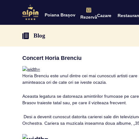
Poiana Brașov
Cazare
Restauran
Rezervă
Blog
Concert Horia Brenciu
Horia Brenciu este unul dintre cei mai cunoscuti artisti care
aminteasca ori de cate ori se iveste ocazia.
Aceasta legatura se datoreaza amintirilor frumoase pe care le
Brasov traieste tatal sau, pe care il viziteaza frecvent.
Desi a devenit cunoscut datorita carierei sale din televiziune
Orchestra. Cariera sa muzicala inseamna doua albume, „35″