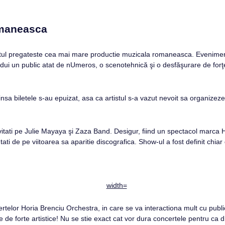
omaneasca
rtistul pregateste cea mai mare productie muzicala romaneasca. Evenime
găzdui un public atat de nUmeros, o scenotehnică şi o desfăşurare de 
 insa biletele s-au epuizat, asa ca artistul s-a vazut nevoit sa organizeze
tati pe Julie Mayaya şi Zaza Band. Desigur, fiind un spectacol marca Hori
i de pe viitoarea sa aparitie discografica. Show-ul a fost definit chiar
elor Horia Brenciu Orchestra, in care se va interactiona mult cu publi
forte artistice! Nu se stie exact cat vor dura concertele pentru ca din 