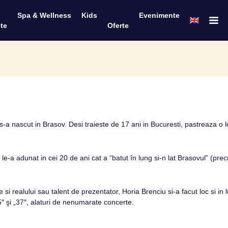
Spa & Wellness
Kids
Evenimente
te
Oferte
 s-a nascut in Brasov. Desi traieste de 17 ani in Bucuresti, pastreaza o l
-a adunat in cei 20 de ani cat a “batut în lung si-n lat Brasovul” (precum
 si realului sau talent de prezentator, Horia Brenciu si-a facut loc si in
 şi „37″, alaturi de nenumarate concerte.