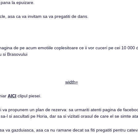
s pana la epuizare.
cle, asa ca va invitam sa va pregatiti de dans.
ar imagina de pe acum emotiile coplesitoare ce ii vor cuceri pe cei 10 00
u si Brasovului
chiar
AICI
clipul piesei.
 va propunem un plan de rezerva: sa urmariti atenti pagina de facebook a 
sa-l si ascultati pe Horia, dar sa si vizitati orasul de care el se simte ata
sa va gazduiasca, asa ca nu ramane decat sa fiti pregatiti pentru cateva