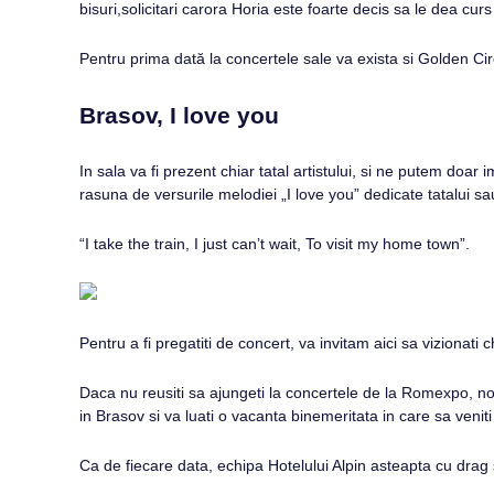
bisuri,solicitari carora Horia este foarte decis sa le dea cur
Pentru prima dată la concertele sale va exista si Golden Cir
Brasov, I love you
In sala va fi prezent chiar tatal artistului, si ne putem do
rasuna de versurile melodiei „I love you” dedicate tatalui sa
“I take the train, I just can’t wait, To visit my home town”.
Pentru a fi pregatiti de concert, va invitam aici sa vizionati 
Daca nu reusiti sa ajungeti la concertele de la Romexpo, noi
in Brasov si va luati o vacanta binemeritata in care sa veniti 
Ca de fiecare data, echipa Hotelului Alpin asteapta cu drag 