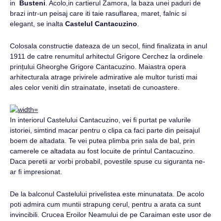
in
Busteni
. Acolo,in cartierul Zamora, la baza unei paduri de
brazi intr-un peisaj care iti taie rasuflarea, maret, falnic si
elegant, se inalta
Castelul Cantacuzino
.
Colosala constructie dateaza de un secol, fiind finalizata in anul
1911 de catre renumitul arhitectul Grigore Cerchez la ordinele
prințului Gheorghe Grigore Cantacuzino. Maiastra opera
arhitecturala atrage privirele admirative ale multor turisti mai
ales celor veniti din strainatate, insetati de cunoastere.
In interiorul Castelului Cantacuzino, vei fi purtat pe valurile
istoriei, simtind macar pentru o clipa ca faci parte din peisajul
boem de altadata. Te vei putea plimba prin sala de bal, prin
camerele ce altadata au fost locuite de printul Cantacuzino.
Daca peretii ar vorbi probabil, povestile spuse cu siguranta ne-
ar fi impresionat.
De la balconul Castelului privelistea este minunatata. De acolo
poti admira cum muntii strapung cerul, pentru a arata ca sunt
invincibili. Crucea Eroilor Neamului de pe Caraiman este usor de