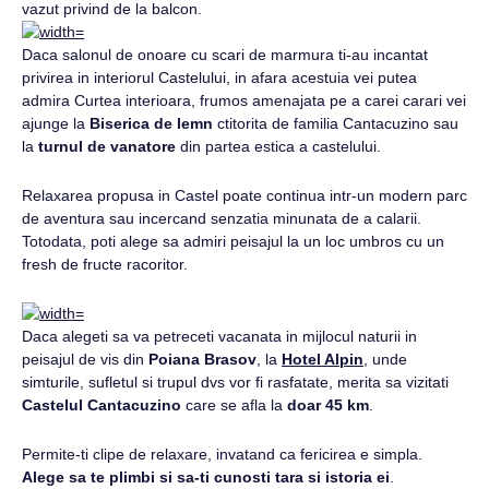
vazut privind de la balcon.
Daca salonul de onoare cu scari de marmura ti-au incantat
privirea in interiorul Castelului, in afara acestuia vei putea
admira Curtea interioara, frumos amenajata pe a carei carari vei
ajunge la
Biserica de lemn
ctitorita de familia Cantacuzino sau
la
turnul de vanatore
din partea estica a castelului.
Relaxarea propusa in Castel poate continua intr-un modern parc
de aventura sau incercand senzatia minunata de a calarii.
Totodata, poti alege sa admiri peisajul la un loc umbros cu un
fresh de fructe racoritor.
Daca alegeti sa va petreceti vacanata in mijlocul naturii in
peisajul de vis din
Poiana Brasov
, la
Hotel Alpin
, unde
simturile, sufletul si trupul dvs vor fi rasfatate, merita sa vizitati
Castelul Cantacuzino
care se afla la
doar 45 km
.
Permite-ti clipe de relaxare, invatand ca fericirea e simpla.
Alege sa te plimbi si sa-ti cunosti tara si istoria ei
.