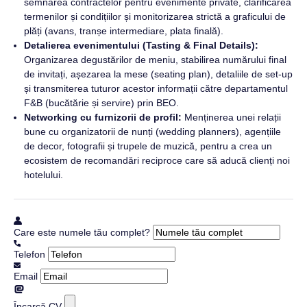
semnarea contractelor pentru evenimente private, clarificarea
termenilor și condițiilor și monitorizarea strictă a graficului de
plăți (avans, tranșe intermediare, plata finală).
Detalierea evenimentului (Tasting & Final Details):
Organizarea degustărilor de meniu, stabilirea numărului final
de invitați, așezarea la mese (seating plan), detaliile de set-up
și transmiterea tuturor acestor informații către departamentul
F&B (bucătărie și servire) prin BEO.
Networking cu furnizorii de profil:
Menținerea unei relații
bune cu organizatorii de nunți (wedding planners), agențiile
de decor, fotografii și trupele de muzică, pentru a crea un
ecosistem de recomandări reciproce care să aducă clienți noi
hotelului.
Care este numele tău complet?
Telefon
Email
Încarcă CV