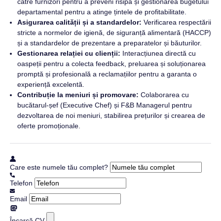
către furnizori pentru a preveni risipa și gestionarea bugetului
departamental pentru a atinge țintele de profitabilitate.
Asigurarea calității și a standardelor:
Verificarea respectării
stricte a normelor de igienă, de siguranță alimentară (HACCP)
și a standardelor de prezentare a preparatelor și băuturilor.
Gestionarea relației cu clienții:
Interacțiunea directă cu
oaspeții pentru a colecta feedback, preluarea și soluționarea
promptă și profesională a reclamațiilor pentru a garanta o
experiență excelentă.
Contribuție la meniuri și promovare:
Colaborarea cu
bucătarul-șef (Executive Chef) și F&B Managerul pentru
dezvoltarea de noi meniuri, stabilirea prețurilor și crearea de
oferte promoționale.
Care este numele tău complet?
Telefon
Email
Încarcă CV