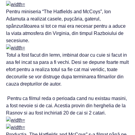
Pentru miniseria “The Hatfields and McCoys”, Ion
Adamuta a realizat casele, puşcăria, gaterul,
spânzurătoarea si tot ce mai era necesar pentru a aduce
la viata atmosfera din Virginia, din timpul Razboiului de
secesiune.
Totul a fost facut din lemn, imbinat doar cu cuie si facut in
asa fel incat sa para a fi vechi. Desi se depune foarte mult
efort pentru a realiza totul sa fie cat mai veridic, toate
decorurile se vor distruge dupa terminarea filmarilor din
cauza drepturilor de autor.
Pentru ca filmul reda o perioada cand nu existau masini,
a fost nevoie si de cai. Acestia provin din herghelia de la
Rasnov si au fost inchiriati 20 de cai si 2 catari.
Productia „The Hatfields and McCoys” s-a filmat până pe