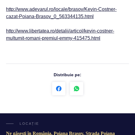
http://www.adevarul.ro/locale/brasov/Kevin-Costner-
cazat-Poiana-Brasov_0_563344135.html
http://www.libertatea.ro/detalii/articol/kevin-costner-
multumit-romani-premiul-emmy-415475.html
Distribuie pe:
LOCAȚIE
Ne găsești în România, Poiana Brașov, Strada Poiana