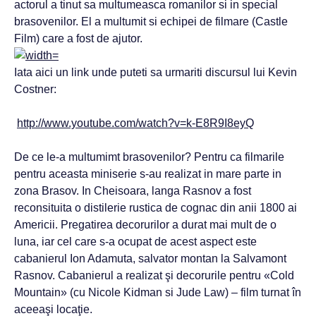
actorul a tinut sa multumeasca romanilor si in special
brasovenilor. El a multumit si echipei de filmare (Castle
Film) care a fost de ajutor.
Iata aici un link unde puteti sa urmariti discursul lui Kevin
Costner:
http://www.youtube.com/watch?v=k-E8R9I8eyQ
De ce le-a multumimt brasovenilor? Pentru ca filmarile
pentru aceasta miniserie s-au realizat in mare parte in
zona Brasov. In Cheisoara, langa Rasnov a fost
reconsituita o distilerie rustica de cognac din anii 1800 ai
Americii. Pregatirea decorurilor a durat mai mult de o
luna, iar cel care s-a ocupat de acest aspect este
cabanierul Ion Adamuta, salvator montan la Salvamont
Rasnov. Cabanierul a realizat şi decorurile pentru «Cold
Mountain» (cu Nicole Kidman si Jude Law) – film turnat în
aceeaşi locaţie.