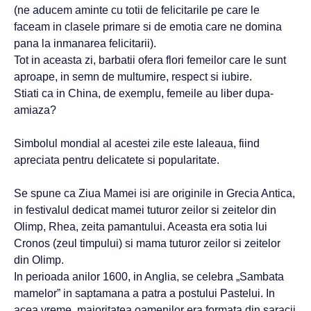
(ne aducem aminte cu totii de felicitarile pe care le
faceam in clasele primare si de emotia care ne domina
pana la inmanarea felicitarii).
Tot in aceasta zi, barbatii ofera flori femeilor care le sunt
aproape, in semn de multumire, respect si iubire.
Stiati ca in China, de exemplu, femeile au liber dupa-
amiaza?
Simbolul mondial al acestei zile este laleaua, fiind
apreciata pentru delicatete si popularitate.
Se spune ca Ziua Mamei isi are originile in Grecia Antica,
in festivalul dedicat mamei tuturor zeilor si zeitelor din
Olimp, Rhea, zeita pamantului. Aceasta era sotia lui
Cronos (zeul timpului) si mama tuturor zeilor si zeitelor
din Olimp.
In perioada anilor 1600, in Anglia, se celebra „Sambata
mamelor” in saptamana a patra a postului Pastelui. In
acea vreme, majoritatea oamenilor era formata din saracii