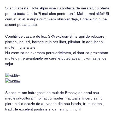
Si anul acesta, Hotel Alpin vine cu o oferta de neratat, cu oferte
pentru toata familia ?i mai ales pentru un 1 Mai ….mai altfel! Si,
cum ati aflat si dupa cum v-am obisnuit deja,
Hotel Alpin
pune
accent pe sanatate.
Conditii de cazare de lux, SPA exclusivist, terapii de relaxare,
piscina, jacuzzi, barbecue in aer liber, plimbari in aer liber si
multe, multe altele.
Nu vrem sa ne exersam persuasivitatea, ci doar sa prezentam
multe dintre avantajele pe care le puteti avea intr-un astfel de
sejur.
Sincer, m-am indragostit de mult de Brasov, de aerul sau
medieval-cultural îmbinat cu modern, actual si încerc sa nu
pierd nici o ocazie de a-i vedea din nou istoria, frumusetea ,
traditiile excelent pastrate si oamenii primitori!