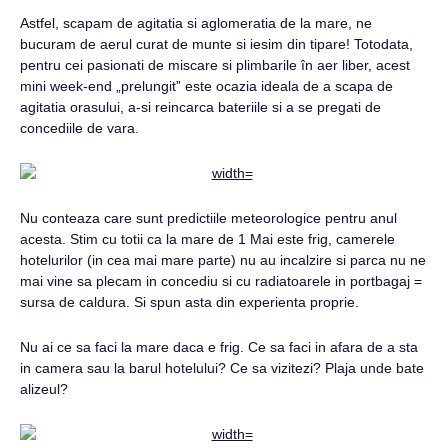
Astfel, scapam de agitatia si aglomeratia de la mare, ne
bucuram de aerul curat de munte si iesim din tipare! Totodata,
pentru cei pasionati de miscare si plimbarile în aer liber, acest
mini week-end „prelungit” este ocazia ideala de a scapa de
agitatia orasului, a-si reincarca bateriile si a se pregati de
concediile de vara.
Nu conteaza care sunt predictiile meteorologice pentru anul
acesta. Stim cu totii ca la mare de 1 Mai este frig, camerele
hotelurilor (in cea mai mare parte) nu au incalzire si parca nu ne
mai vine sa plecam in concediu si cu radiatoarele in portbagaj =
sursa de caldura. Si spun asta din experienta proprie.
Nu ai ce sa faci la mare daca e frig. Ce sa faci in afara de a sta
in camera sau la barul hotelului? Ce sa vizitezi? Plaja unde bate
alizeul?