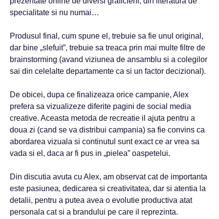
prezentate online de diversi graficieni, din literatura de
specialitate si nu numai…
Produsul final, cum spune el, trebuie sa fie unul original,
dar bine „slefuit”, trebuie sa treaca prin mai multe filtre de
brainstorming (avand viziunea de ansamblu si a colegilor
sai din celelalte departamente ca si un factor decizional).
De obicei, dupa ce finalizeaza orice campanie, Alex
prefera sa vizualizeze diferite pagini de social media
creative. Aceasta metoda de recreatie il ajuta pentru a
doua zi (cand se va distribui campania) sa fie convins ca
abordarea vizuala si continutul sunt exact ce ar vrea sa
vada si el, daca ar fi pus in „pielea” oaspetelui.
Din discutia avuta cu Alex, am observat cat de importanta
este pasiunea, dedicarea si creativitatea, dar si atentia la
detalii, pentru a putea avea o evolutie productiva atat
personala cat si a brandului pe care il reprezinta.