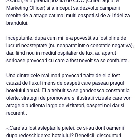
Asadar, el a preluat pozitia de CDO (Chief Digital &
Marketing Officer) si a inceput sa dezvolte campanii
menite de a atrage cat mai multi oaspeti si de a-i fideliza
brandului.
Inceputurile, dupa cum mi le-a povestit au fost pline de
lucruri neasteptate (nu neaparat intr-o conotatie negativa),
dar, fiind nou in mediul ospitalier de lux, au aparut
serioase provocari cu care a fost nevoit sa se confrunte.
Una dintre cele mai mari provocari traite de el a fost
cauzat de fluxul imens de oaspeti care paseau pragul
hotelului anual. El a trebuit sa se gandeasca constant la
oferte, strategii de promovare si ilustratii vizuale care vor
atrage o audienta larga de vizitatori, oaspeti noi dar si
recurenti.
-„Care au fost asteptarile pietei, ce si-au dorit oamenii
dupa redeschiderea hotelului? Beneficii, discounturi