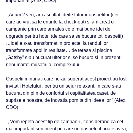
importanta! (Alex, CDO)
-„Acum 2 veri, am ascultat ideile tuturor oaspetilor (cei
care au vrut sa le enunte la check-out) si am creat o
campanie prin care am ales cele mai bune idei de
upgrade pentru hotel (de care sa se bucure toti oaspetii)
…ideile s-au transformat in proiecte, la randul lor
transformate apoi in realitate… de terasa si piscina
„Gatsby” s-au bucurat ulterior si se bucura si in prezent
nenumarati musafiri ai complexului.
Oaspetii minunati care ne-au sugerat acest proiect au fost
invitatii Hotelului , pentru un sejur relaxant, in care s-au
bucurat din plin de confortul si ospitalitatea casei, de
suprizele noastre, de inovatia pornita din ideea lor.” (Alex,
CDO)
-„ Vom repeta acest tip de campanii , considerand ca cel
mai important sentiment pe care un oaspete il poate avea,