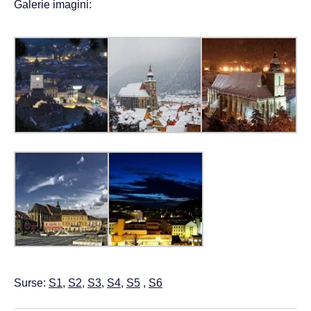
Galerie imagini:
Surse:
S1
,
S2
,
S3
,
S4
,
S5
,
S6