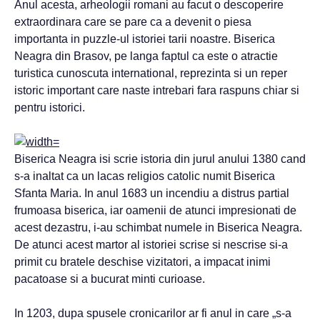
Anul acesta, arheologii romani au facut o descoperire
extraordinara care se pare ca a devenit o piesa
importanta in puzzle-ul istoriei tarii noastre. Biserica
Neagra din Brasov, pe langa faptul ca este o atractie
turistica cunoscuta international, reprezinta si un reper
istoric important care naste intrebari fara raspuns chiar si
pentru istorici.
Biserica Neagra isi scrie istoria din jurul anului 1380 cand
s-a inaltat ca un lacas religios catolic numit Biserica
Sfanta Maria. In anul 1683 un incendiu a distrus partial
frumoasa biserica, iar oamenii de atunci impresionati de
acest dezastru, i-au schimbat numele in Biserica Neagra.
De atunci acest martor al istoriei scrise si nescrise si-a
primit cu bratele deschise vizitatori, a impacat inimi
pacatoase si a bucurat minti curioase.
In 1203, dupa spusele cronicarilor ar fi anul in care „s-a