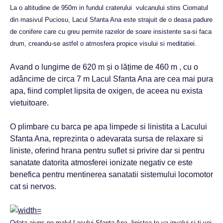
La o altitudine de 950m in fundul craterului vulcanului stins Ciomatul
din masivul Puciosu, Lacul Sfanta Ana este strajuit de o deasa padure
de conifere care cu greu permite razelor de soare insistente sa-si faca
drum, creandu-se astfel o atmosfera propice visului si meditatiei.
Avand o lungime de 620 m și o lățime de 460 m , cu o
adâncime de circa 7 m Lacul Sfanta Ana are cea mai pura
apa, fiind complet lipsita de oxigen, de aceea nu exista
vietuitoare.
O plimbare cu barca pe apa limpede si linistita a Lacului
Sfanta Ana, reprezinta o adevarata sursa de relaxare si
liniste, oferind hrana pentru suflet si privire dar si pentru
sanatate datorita atmosferei ionizate negativ ce este
benefica pentru mentinerea sanatatii sistemului locomotor
cat si nervos.
Odata ajuns pe malul Lacului Sfanta Ana, linistea te va invalui si-ti vei