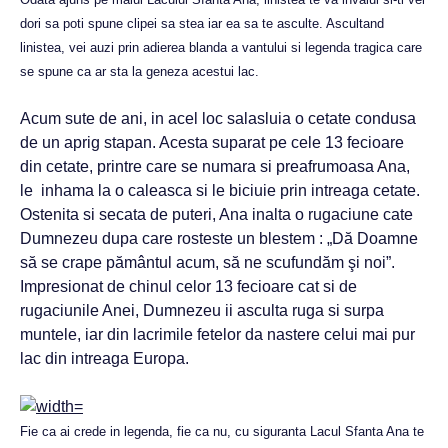
dori sa poti spune clipei sa stea iar ea sa te asculte. Ascultand
linistea, vei auzi prin adierea blanda a vantului si legenda tragica care
se spune ca ar sta la geneza acestui lac.
Acum sute de ani, in acel loc salasluia o cetate condusa
de un aprig stapan. Acesta suparat pe cele 13 fecioare
din cetate, printre care se numara si preafrumoasa Ana,
le inhama la o caleasca si le biciuie prin intreaga cetate.
Ostenita si secata de puteri, Ana inalta o rugaciune cate
Dumnezeu dupa care rosteste un blestem : „Dă Doamne
să se crape pământul acum, să ne scufundăm şi noi”.
Impresionat de chinul celor 13 fecioare cat si de
rugaciunile Anei, Dumnezeu ii asculta ruga si surpa
muntele, iar din lacrimile fetelor da nastere celui mai pur
lac din intreaga Europa.
Fie ca ai crede in legenda, fie ca nu, cu siguranta Lacul Sfanta Ana te