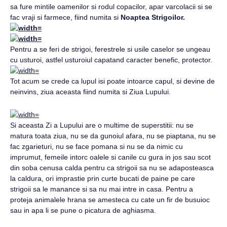
sa fure mintile oamenilor si rodul copacilor, apar varcolacii si se
fac vraji si farmece, fiind numita si
Noaptea Strigoilor.
Pentru a se feri de strigoi, ferestrele si usile caselor se ungeau
cu usturoi, astfel usturoiul capatand caracter benefic, protector.
Tot acum se crede ca lupul isi poate intoarce capul, si devine de
neinvins, ziua aceasta fiind numita si Ziua Lupului.
Si aceasta Zi a Lupului are o multime de superstitii: nu se
matura toata ziua, nu se da gunoiul afara, nu se piaptana, nu se
fac zgarieturi, nu se face pomana si nu se da nimic cu
imprumut, femeile intorc oalele si canile cu gura in jos sau scot
din soba cenusa calda pentru ca strigoii sa nu se adaposteasca
la caldura, ori imprastie prin curte bucati de paine pe care
strigoii sa le manance si sa nu mai intre in casa. Pentru a
proteja animalele hrana se amesteca cu cate un fir de busuioc
sau in apa li se pune o picatura de aghiasma.