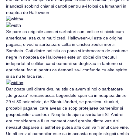
irlandezii scobind chiar si cartofi pentru a-i folosi ca lumanari in
noaptea de Halloween.
Se pare ca originile acestei sarbatori sunt celtice si nicidecum
americane, asa cum multi cred. Halloween-ul este de origine
pagana, o veche sarbatoare celta in cinstea zeului mortii,
Samhain. Cati dintre noi stiu ca pana si imbracarea de costume
negre in noaptea de Halloween este un obicei din trecutul
indepartat al celtilor, cand oamenii se deghizau in fantome si
aprindeau focuri pentru ca demonii sa-i confunde cu alte spirite
si sa nu le faca rau.
Dar poate unii dintre dvs. nu stiu ca avem si noi o sarbatoare
„de groaza” romaneasca. Legendele spun ca in noaptea dintre
29 si 30 noiembrie, de Sfantul Andrei, se practicau ritualuri,
probabil pagane, care aveau ca scop protejarea oamenilor si
gospodariilor acestora. Noapte de ajun a sarbatorii Sf. Andrei
era considerata a fi un moment cand granita dintre vazut si
nevazut disparea si astfel se putea afla cum va fi anul care vine.
Un alt crez al oamenilor este ca in aceasta noapte strigoii umbla