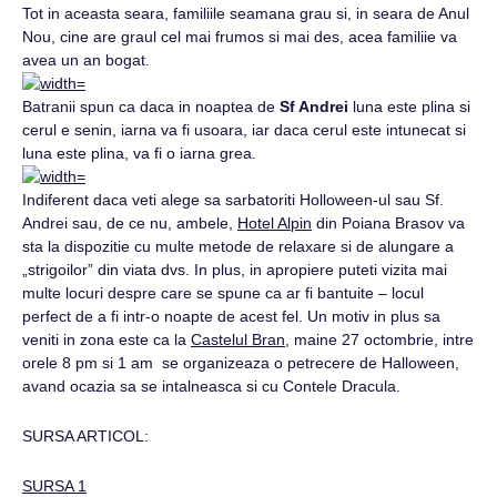
Tot in aceasta seara, familiile seamana grau si, in seara de Anul
Nou, cine are graul cel mai frumos si mai des, acea familiie va
avea un an bogat.
Batranii spun ca daca in noaptea de
Sf Andrei
luna este plina si
cerul e senin, iarna va fi usoara, iar daca cerul este intunecat si
luna este plina, va fi o iarna grea.
Indiferent daca veti alege sa sarbatoriti Holloween-ul sau Sf.
Andrei sau, de ce nu, ambele,
Hotel Alpin
din Poiana Brasov va
sta la dispozitie cu multe metode de relaxare si de alungare a
„strigoilor” din viata dvs. In plus, in apropiere puteti vizita mai
multe locuri despre care se spune ca ar fi bantuite – locul
perfect de a fi intr-o noapte de acest fel. Un motiv in plus sa
veniti in zona este ca la
Castelul Bran
, maine 27 octombrie, intre
orele 8 pm si 1 am se organizeaza o petrecere de Halloween,
avand ocazia sa se intalneasca si cu Contele Dracula.
SURSA ARTICOL:
SURSA 1