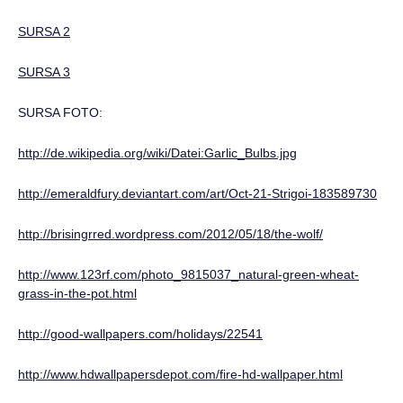
SURSA 2
SURSA 3
SURSA FOTO:
http://de.wikipedia.org/wiki/Datei:Garlic_Bulbs.jpg
http://emeraldfury.deviantart.com/art/Oct-21-Strigoi-183589730
http://brisingrred.wordpress.com/2012/05/18/the-wolf/
http://www.123rf.com/photo_9815037_natural-green-wheat-
grass-in-the-pot.html
http://good-wallpapers.com/holidays/22541
http://www.hdwallpapersdepot.com/fire-hd-wallpaper.html