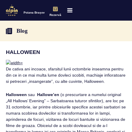
Poiana Brașov
Rezervă
Blog
HALLOWEEN
De cativa ani incoace, sfarsitul lunii octombrie inseamna pentru
din ce in ce mai multa lume dovleci scobiti, machiaje infioratoare
si petreceri „insangerate“, cu alte cuvinte, Halloween.
Halloween
sau
Hallowe’en
(o prescurtare a numelui original
„All Hallows’ Evening” – Sarbatoarea tuturor sfintilor), are loc pe
31 octombrie, iar printre obiceiurile specifice acestei sarbatori se
numara scobirea dovlecilor si transformarea lor in lampi,
aprinderea de focuri, vizitarea de locuri bantuite si vizionarea de
filme de groaza. Obiceiul de a scobi dovleacul si de a-l
transforma in lampa isi are originile in Marea Britanie, englezii si